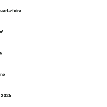
quarta-feira
o'
a
ino
m 2026