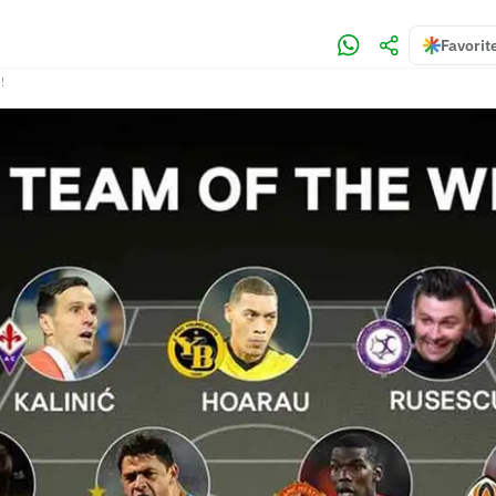
Favorit
!