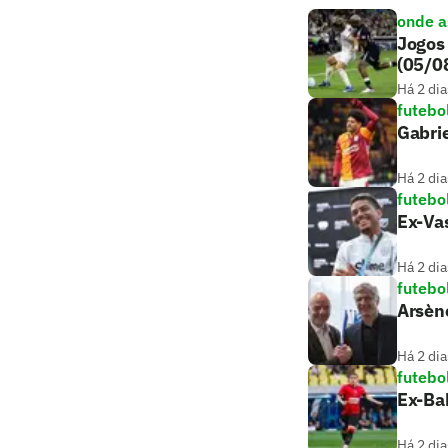
onde as
Jogos 
(05/0
Há 2 dia
futebo
Gabrie
Há 2 dia
futebo
Ex-Vas
Há 2 dia
futebo
Arsèn
Há 2 dia
futebo
Ex-Bah
Há 2 dia