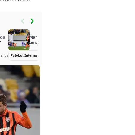
 do
Marlos e Bernard brilham em mais
’
uma goleada do Shakhtar
 anos
Futebol Internacional
Há 9 anos