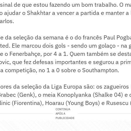
 sinal de que estou fazendo um bom trabalho. O m
o ajudar o Shakhtar a vencer a partida e manter a
arlos.
me da seleção da semana é o do francês Paul Pogb
ed. Ele marcou dois gols - sendo um golaço - na 
re o Fenerbahçe, por 4 a 1. Quem também se desta
vic, que fez defesas importantes e segurou a prim
na competição, no 1 a 0 sobre o Southampton.
ores da seleção da Liga Europa são: os zagueiros
rabec (Genk), o meia Konoplyanka (Shalke 04) e o
inic (Fiorentina), Hoarau (Young Boys) e Rusescu 
CONTINUA
APÓS A
PUBLICIDADE