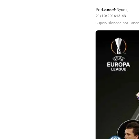
Por
Lance!
•
Nyon (
21/10/2016
13:43
Supervisionado
por
Lance