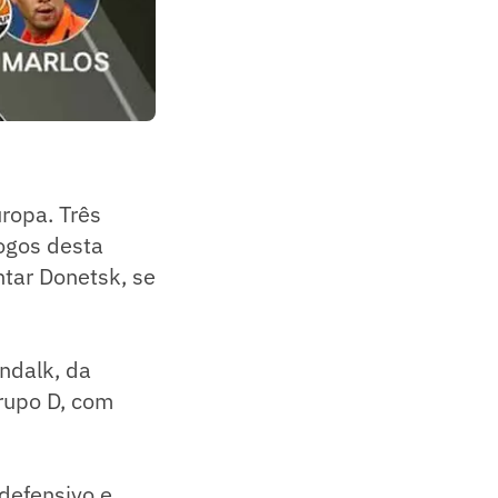
ropa. Três
jogos desta
htar Donetsk, se
undalk, da
Grupo D, com
defensivo e