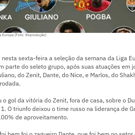
a Europa (Foto: Reprodução)
 nesta sexta-feira a seleção da semana da Liga Eu
em parte do seleto grupo, após suas atuações em 
iuliano, do Zenit, Dante, do Nice, e Marlos, do Shak
rodada.
 o gol da vitória do Zenit, fora de casa, sobre o D
a 1. O triunfo deixou o time russo na liderança de 
100% de aproveitamento.
 bem foi o zagueiro Dante, que foi bem no setor 