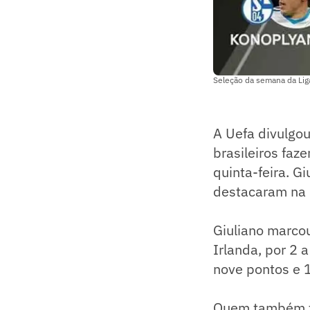
Seleção da semana da Lig
A Uefa divulgou
brasileiros faz
quinta-feira. G
destacaram na 
Giuliano marcou
Irlanda, por 2 
nove pontos e 
Quem também foi