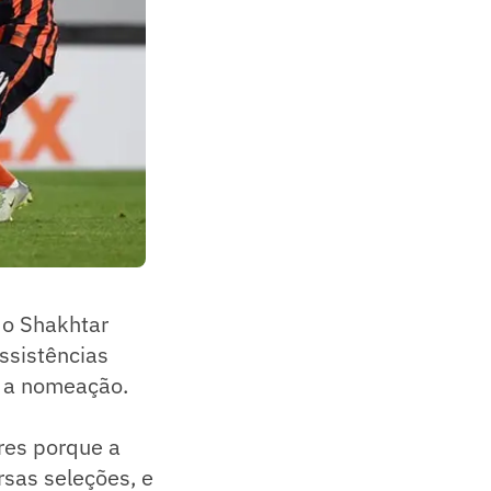
do Shakhtar
ssistências
u a nomeação.
res porque a
rsas seleções, e