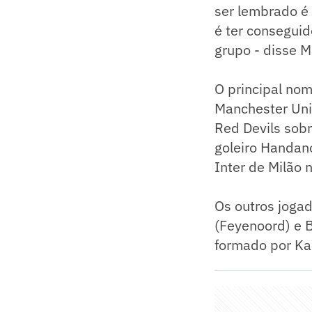
ser lembrado é
é ter conseguid
grupo - disse M
O principal no
Manchester Unit
Red Devils sob
goleiro Handano
Inter de Milão 
Os outros jogad
(Feyenoord) e B
formado por Kal