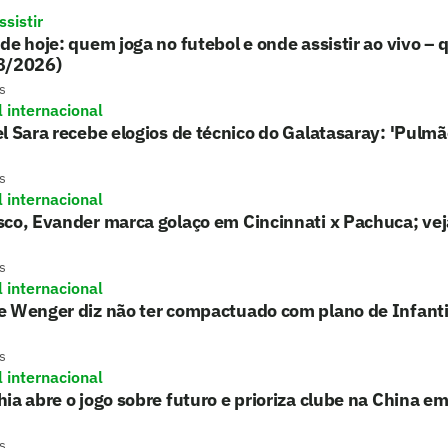
sistir
de hoje: quem joga no futebol e onde assistir ao vivo – 
8/2026)
s
l internacional
l Sara recebe elogios de técnico do Galatasaray: 'Pulmã
s
l internacional
co, Evander marca golaço em Cincinnati x Pachuca; vej
s
l internacional
e Wenger diz não ter compactuado com plano de Infant
s
l internacional
ia abre o jogo sobre futuro e prioriza clube na China e
s