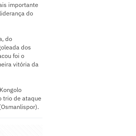
ais importante
 liderança do
a, do
goleada dos
cou foi o
eira vitória da
 Kongolo
 trio de ataque
(Osmanlispor).