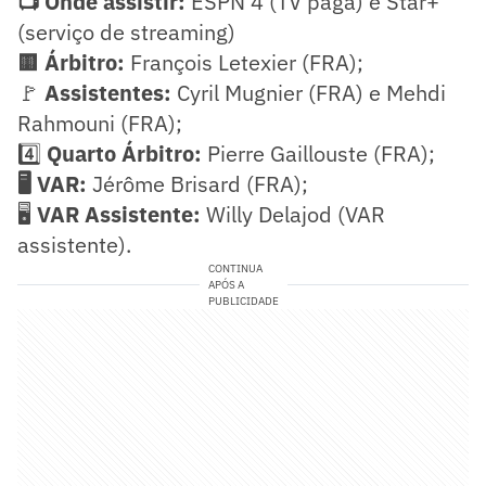
📺 Onde assistir:
ESPN 4 (TV paga) e Star+
(serviço de streaming)
🟨 Árbitro:
François Letexier (FRA);
🚩
Assistentes:
Cyril Mugnier (FRA) e Mehdi
Rahmouni (FRA);
4️⃣
Quarto Árbitro:
Pierre Gaillouste (FRA);
🖥️ VAR:
Jérôme Brisard (FRA);
🖥️
VAR Assistente:
Willy Delajod (VAR
assistente).
CONTINUA
APÓS A
PUBLICIDADE