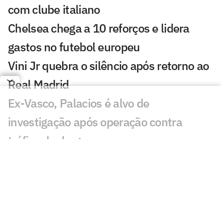
com clube italiano
Chelsea chega a 10 reforços e lidera
gastos no futebol europeu
Vini Jr quebra o silêncio após retorno ao
Real Madrid
Ex-Vasco, Palacios é alvo de
investigação após operação contra
tráfico de drogas
Cidades-sede dos EUA cobram Fifa por
promessa milionária feita para a Copa do
Mundo de 2026
Premier League tem recorde de novos