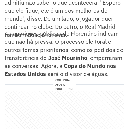
admitiu não saber o que acontecerá. "Espero
que ele fique; ele é um dos melhores do
mundo", disse. De um lado, o jogador quer
continuar no clube. Do outro, o Real Madrid
As aparições públicas de Florentino indicam
também deseja renovar.
que não há pressa. O processo eleitoral e
outros temas prioritários, como os pedidos de
transferência de
José Mourinho
, emperraram
as conversas. Agora, a
Copa do Mundo nos
Estados Unidos
será o divisor de águas.
CONTINUA
APÓS A
PUBLICIDADE