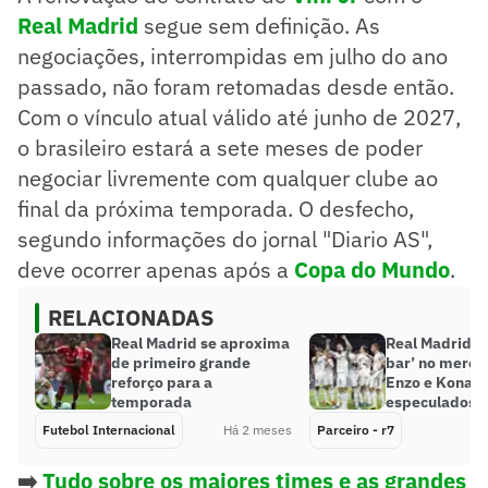
Real Madrid
segue sem definição. As
negociações, interrompidas em julho do ano
passado, não foram retomadas desde então.
Com o vínculo atual válido até junho de 2027,
o brasileiro estará a sete meses de poder
negociar livremente com qualquer clube ao
final da próxima temporada. O desfecho,
segundo informações do jornal "Diario AS",
deve ocorrer apenas após a
Copa do Mundo
.
RELACIONADAS
Real Madrid se aproxima
Real Madrid vi
de primeiro grande
bar’ no merca
reforço para a
Enzo e Konaté
temporada
especulados
Futebol Internacional
Há 2 meses
Parceiro - r7
➡️
Tudo sobre os maiores times e as grandes