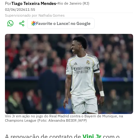
Por
Tiago Teixeira Mendes
•
Rio de Janeiro (RJ)
02/06/2026
11:55
Supervisionado
por
Nathalia Gomes
Favorite o Lance! no Google
Vini Jr em ação no jogo do Real Madrid contra o Bayern de Munique, na
Champions League (Foto: Alexandra BEIER /AFP)
A renovação de contrato de
Vini Jr
com o