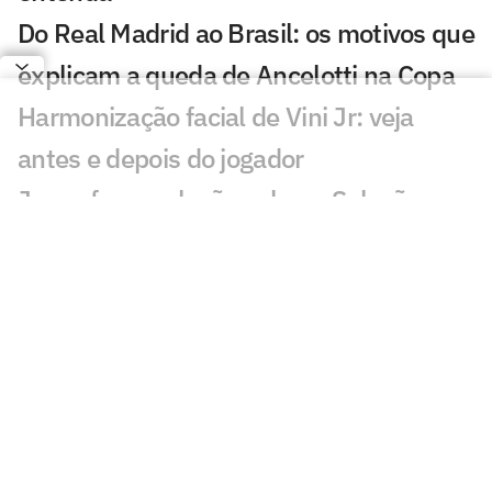
Do Real Madrid ao Brasil: os motivos que
explicam a queda de Ancelotti na Copa
Harmonização facial de Vini Jr: veja
antes e depois do jogador
Jesus faz revelação sobre a Seleção e
diz que convocaria astro do Flamengo
Vini Jr aparece com novo visual após
procedimento estético
Brasil sobe no ranking da Fifa e encosta
nos líderes após Copa; confira
Nosso fracasso na Copa começa com a
falta de uma estratégia para o produto