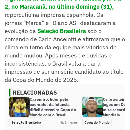
2, no Maracanã, no último domingo (31),
repercutiu na imprensa espanhola. Os
jornais "Marca" e "Diario AS" destacaram a
evolução da
Seleção Brasileira
sob o
comando de Carlo Ancelotti e afirmaram que o
clima em torno da equipe mais vitoriosa do
mundo mudou. Após meses de dúvidas e
inconsistências, o Brasil volta a dar a
impressão de ser um sério candidato ao título
da Copa do Mundo de 2026.
RELACIONADAS
Casemiro, líder pelo
Os brasileiro
exemplo: da infância
jogos em Cop
difícil à terceira Copa do
mira recorde 
Mundo com o Brasil
Mundiais
Seleção Brasileira
Há 2 meses
Copa do Mundo