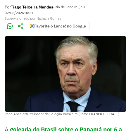
Por
Tiago Teixeira Mendes
•
Rio de Janeiro (RJ)
02/06/2026
10:21
Supervisionado
por
Nathalia Gomes
Favorite o Lance! no Google
Carlo Ancelotti, treinador da Seleção Brasileira (Foto: FRANCK FIFE/AFP)
A
goleada do Brasil sobre o Panamá por 6 a