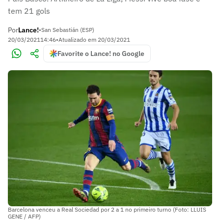
tem 21 gols
Por
Lance!
•
San Sebastián (ESP)
20/03/2021
14:46
•
Atualizado em
20/03/2021
Favorite o Lance! no Google
Barcelona venceu a Real Sociedad por 2 a 1 no primeiro turno (Foto: LLUIS
GENE / AFP)