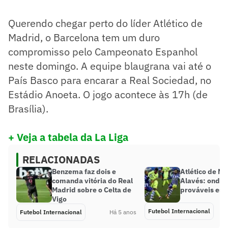
Querendo chegar perto do líder Atlético de
Madrid, o Barcelona tem um duro
compromisso pelo Campeonato Espanhol
neste domingo. A equipe blaugrana vai até o
País Basco para encarar a Real Sociedad, no
Estádio Anoeta. O jogo acontece às 17h (de
Brasília).
+ Veja a tabela da La Liga
RELACIONADAS
Benzema faz dois e
Atlético de Ma
comanda vitória do Real
Alavés: onde a
Madrid sobre o Celta de
prováveis esc
Vigo
Futebol Internacional
Futebol Internacional
Há 5 anos