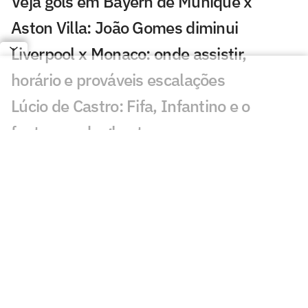
Veja gols em Bayern de Munique x
Aston Villa: João Gomes diminui
Liverpool x Monaco: onde assistir,
horário e prováveis escalações
Lúcio de Castro: Fifa, Infantino e o
fantasma de ghost
Chelsea x Milan: onde assistir, horário e
prováveis escalações
Chelsea muda estratégia com Xabi
Alonso e aposta na experiência
Jogador fica livre no mercado após a
Copa do Mundo pela Seleção