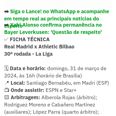
➡️
Siga o Lance! no WhatsApp e acompanhe
em tempo real as principais notícias do
➡️
Xabi Alonso confirma permanência no
esporte
Bayer Leverkusen: 'Questão de respeito'
✅
FICHA TÉCNICA
Real Madrid x Athletic Bilbao
30ª rodada - La Liga
🗓️
Data e horário:
domingo, 31 de março de
2024, às 16h (horário de Brasília)
📍
Local:
Santiago Bernabéu, em Madri (ESP)
📺
Onde assistir:
ESPN e Star+
🟨
Arbitragem:
Alberola Rojas (árbitro);
Rodríguez Moreno e Cabañero Martínez
(auxiliares); López Parra (quarto árbitro);