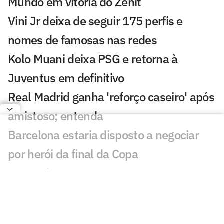
Mundo em vitória do Zenit
Vini Jr deixa de seguir 175 perfis e
nomes de famosas nas redes
Kolo Muani deixa PSG e retorna à
Juventus em definitivo
Real Madrid ganha 'reforço caseiro' após
amistoso; entenda
Barcelona estaria disposto a negociar
por herói da final da Copa
Calendário da Uefa 2026/27: datas dos
sorteios e início das competições
europeias