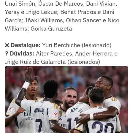
Unai Simón; Óscar De Marcos, Dani Vivian,
Yeray e Iñigo Lekue; Beñat Prados e Dani
García; Iñaki Williams, Oihan Sancet e Nico
Williams; Gorka Guruzeta
❌
Desfalque:
Yuri Berchiche (lesionado)
❓
Dúvidas:
Aitor Paredes, Ander Herrera e
Iñigo Ruiz de Galarreta (lesionados)