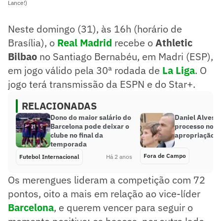
Lance!)
Neste domingo (31), às 16h (horário de
Brasília), o
Real Madrid
recebe o
Athletic
Bilbao
no Santiago Bernabéu, em Madri (ESP),
em jogo válido pela 30ª rodada de
La Liga
. O
jogo terá transmissão da ESPN e do Star+.
RELACIONADAS
Dono do maior salário do
Daniel Alves 
Barcelona pode deixar o
processo no Br
clube no final da
apropriação d
temporada
Fora de Campo
Futebol Internacional
Há 2 anos
Os merengues lideram a competição com 72
pontos, oito a mais em relação ao vice-líder
Barcelona
, e querem vencer para seguir o