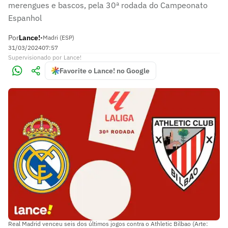
merengues e bascos, pela 30ª rodada do Campeonato
Espanhol
Por
Lance!
•
Madri (ESP)
31/03/2024
07:57
Supervisionado
por
Lance!
Favorite o Lance! no Google
Real Madrid venceu seis dos últimos jogos contra o Athletic Bilbao (Arte: