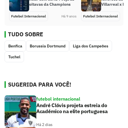
oitavas da Champions
Villarreal x R
Futebol Internacional
Há 9 anos
Futebol Internacional
TUDO SOBRE
Benfica
Borussia Dortmund
Liga dos Campeões
Tuchel
SUGERIDA PARA VOCÊ!
futebol internacional
André Clóvis projeta estreia do
Académico na elite portuguesa
Há 2 dias