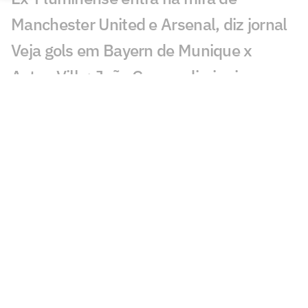
Manchester United e Arsenal, diz jornal
Veja gols em Bayern de Munique x
Aston Villa: João Gomes diminui
Liverpool x Monaco: onde assistir,
horário e prováveis escalações
Lúcio de Castro: Fifa, Infantino e o
fantasma de ghost
Chelsea x Milan: onde assistir, horário e
prováveis escalações
Chelsea muda estratégia com Xabi
Alonso e aposta na experiência