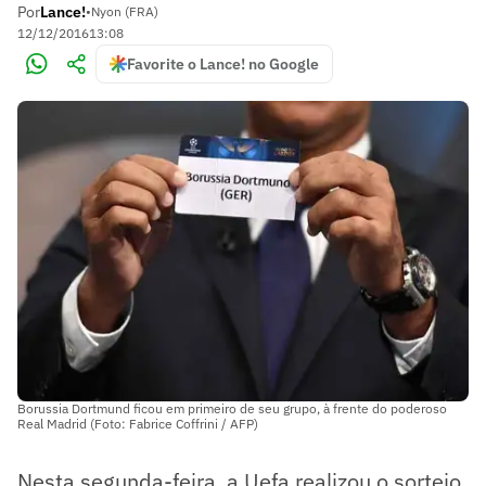
Por
Lance!
•
Nyon (FRA)
12/12/2016
13:08
Favorite o Lance! no Google
Borussia Dortmund ficou em primeiro de seu grupo, à frente do poderoso
Real Madrid (Foto: Fabrice Coffrini / AFP)
Nesta segunda-feira, a Uefa realizou o sorteio