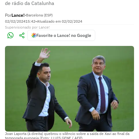
de rádio da Catalunha
Por
Lance!
•
Barcelona (ESP)
02/02/2024
15:42
•
Atualizado em
02/02/2024
Supervisionado
por
Lance!
Favorite o Lance! no Google
Joan Laporta (à direita) quebrou o silêncio sobre a saída de Xavi ao final da
temporada europeia (Foto: LLUIS GENE / AFP)