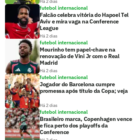
Há 2 dias
futebol internacional
Falcão celebra vitória do Hapoel Tel
Aviv e mira vaga na Conference
League
Há 2 dias
futebol internacional
Mourinho tem papel-chave na
renovação de Vini Jr com o Real
Madrid
Há 2 dias
futebol internacional
Jogador do Barcelona cumpre
promessa após título da Copa; veja
Há 2 dias
futebol internacional
Brasileiro marca, Copenhagen vence
e fica perto dos playoffs da
Conference
Há 2 dias