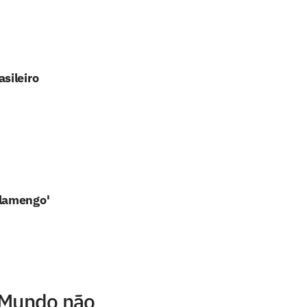
sileiro
Flamengo'
 Mundo não