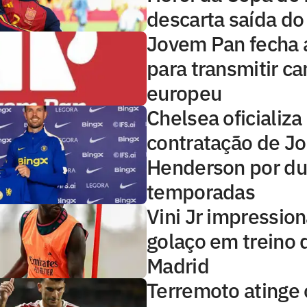
descarta saída do
Jovem Pan fecha 
para transmitir 
europeu
Chelsea oficializa
contratação de J
Henderson por d
temporadas
Vini Jr impressio
golaço em treino 
Madrid
Terremoto atinge o