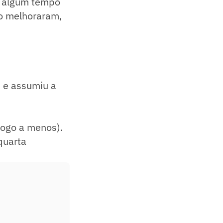
ós algum tempo
o melhoraram,
0 e assumiu a
jogo a menos).
quarta