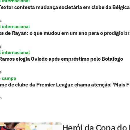
l internacional
extor contesta mudança societária em clube da Bélgica
s
l internacional
s de Rayan: o que mudou em um ano para o prodígio bra
s
l internacional
 Ramos elogia Oviedo após empréstimo pelo Botafogo
s
e campo
rme de clube da Premier League chama atenção: 'Mais 
s
Herói da Copa do