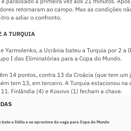
do e paralisado a primeira vez aos 21 minutos. Ap
adores retornaram ao campo. Mas as condições nã
tro a adiar o confronto.
E A TURQUIA
e Yarmolenko, a Ucrânia bateu a Turquia por 2 a 
upo I das Eliminatórias para a Copa do Mundo.
têm 14 pontos, contra 13 da Croácia (que tem um 
ém tem 13, em terceiro. A Turquia estacionou na 
11. Finlândia (4) e Kosovo (1) fecham a chave.
ADAS
 bate a Itália e se aproxima da vaga para Copa do Mundo