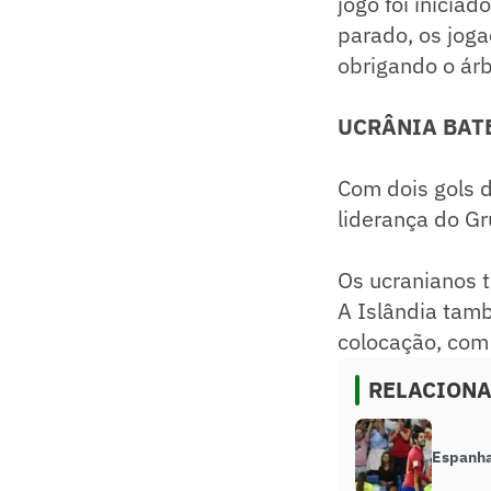
jogo foi inicia
parado, os jog
obrigando o árbi
UCRÂNIA BAT
Com dois gols d
liderança do Gr
Os ucranianos 
A Islândia tamb
colocação, com 
RELACION
Espanha