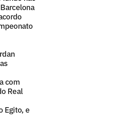
 Barcelona
acordo
campeonato
ordan
uas
na com
do Real
 Egito, e