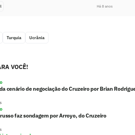
l
Há 8 anos
Turquia
Ucrânia
RA VOCÊ!
ro
a cenário de negociação do Cruzeiro por Brian Rodrígu
s
ro
russo faz sondagem por Arroyo, do Cruzeiro
s