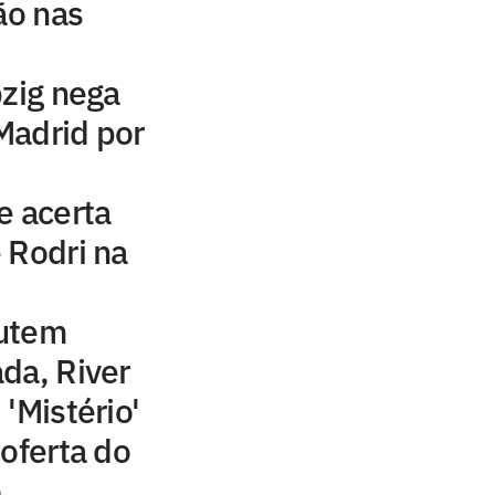
ão nas
pzig nega
Madrid por
e acerta
 Rodri na
cutem
da, River
'Mistério'
 oferta do
o