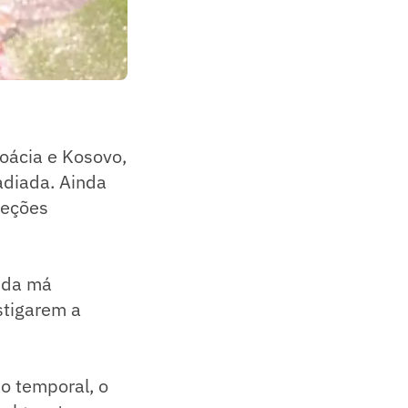
roácia e Kosovo,
adiada. Ainda
leções
a da má
stigarem a
do temporal, o