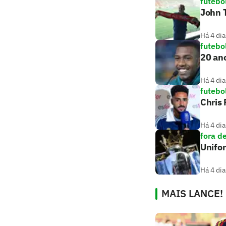
futebo
John T
Há 4 dia
futebo
20 ano
Há 4 dia
futebo
Chris
Há 4 dia
fora d
Unifo
Há 4 dia
MAIS LANCE!