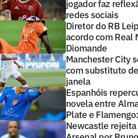
jogador faz reflex
redes sociais
Diretor do RB Lei
acordo com Real 
Diomande
Manchester City s
com substituto de
janela
Espanhóis reper
novela entre Alma
Plate e Flamengo: 
Newcastle rejeita
Arsenal por Brun