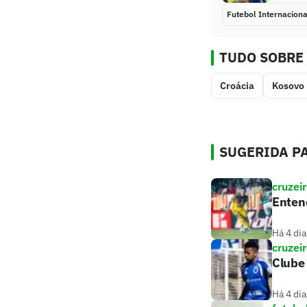
Futebol Internaciona
TUDO SOBRE
Croácia
Kosovo
SUGERIDA PA
cruzei
Entend
Há 4 dia
cruzei
Clube 
Há 4 dia