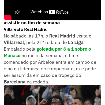
📅 Cinco jogos do futebol internacional para
assistir no fim de semana
Villareal x Real Madrid
No sábado, às 17h, o
Real Madrid
visita o
Villarreal
, pela 21ª rodada de
La Liga
.
Embalado pela
goleada por 6 a 1 sobre o
Monaco
no meio da semana, o time
comandado por Arbeloa entra em campo de
olho na liderança do campeonato, que pode
ser assumida em caso de tropeço do
Barcelona
na rodada.