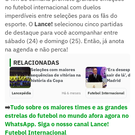
no futebol internacional com duelos
imperdíveis entre seleções para os fãs do
esporte. O
Lance!
selecionou cinco partidas
de destaque para você acompanhar entre
sábado (24) e domingo (25). Então, já anota
na agenda e não perca!
RELACIONADAS
Seleções com maiores
‘Era desesper
sequências de vitórias na
sair de lá’, di
história da Copa
Madrid
Lancepédia
Há 6 meses
Futebol Internacional
➡️
Tudo sobre os maiores times e as grandes
estrelas do futebol no mundo afora agora no
WhatsApp. Siga o nosso canal Lance!
Futebol Internacional