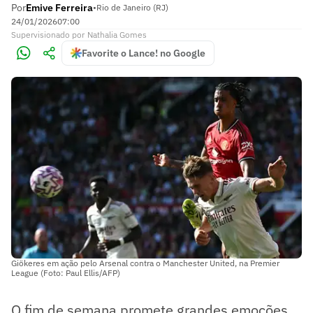
Por
Emive Ferreira
•
Rio de Janeiro (RJ)
24/01/2026
07:00
Supervisionado
por
Nathalia Gomes
Favorite o Lance! no Google
Giökeres em ação pelo Arsenal contra o Manchester United, na Premier
League (Foto: Paul Ellis/AFP)
O fim de semana promete grandes emoções