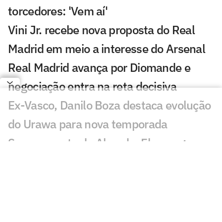
torcedores: 'Vem aí'
Vini Jr. recebe nova proposta do Real
Madrid em meio a interesse do Arsenal
Real Madrid avança por Diomande e
negociação entra na reta decisiva
Ex-Vasco, Danilo Boza destaca evolução
do Urawa para nova temporada
Sem resposta de Almada, Flamengo
avança por Luiz Henrique e prepara
proposta milionária
Jogador morre após ser atingido por raio
durante partida de futebol na Tailândia