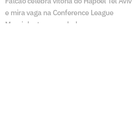
Falcão celebra vitória do Hapoel Tel Aviv
e mira vaga na Conference League
Mourinho tem papel-chave na
renovação de Vini Jr com o Real Madrid
Jogador do Barcelona cumpre promessa
após título da Copa; veja
Brasileiro marca, Copenhagen vence e
fica perto dos playoffs da Conference
André Clóvis projeta estreia do
Académico na elite portuguesa
Ídolo do Liverpool critica ida de Salah ao
Trabzonspor: 'Poderia mais'