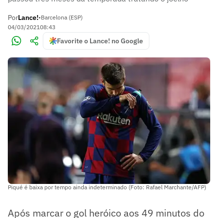
Por
Lance!
•
Barcelona (ESP)
04/03/2021
08:43
Favorite o Lance! no Google
Piqué é baixa por tempo ainda indeterminado (Foto: Rafael Marchante/AFP)
Após marcar o gol heróico aos 49 minutos do