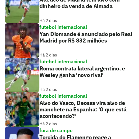
dinheiro da venda de Almada
Há 2 dias
futebol internacional
Yan Diomande é anunciado pelo Real
Madrid por R$ 832 milhões
Há 2 dias
futebol internacional
Roma contrata lateral argentino, e
Wesley ganha 'novo rival'
Há 2 dias
futebol internacional
Alvo do Vasco, Deossa vira alvo de
manchete na Espanha: 'O que está
acontecendo?'
Há 2 dias
fora de campo
Torcida do Flamengo reage a