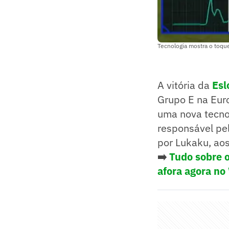
Tecnologia mostra o toq
A vitória da
Esl
Grupo E na Euro
uma nova tecno
responsável pe
por Lukaku, ao
➡️
Tudo sobre o
afora agora no