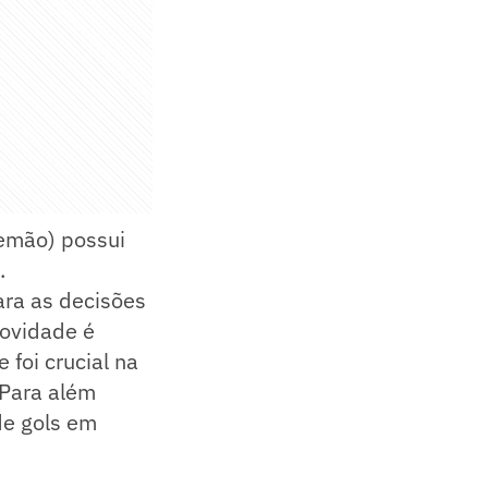
lemão) possui
.
ara as decisões
novidade é
 foi crucial na
 Para além
de gols em