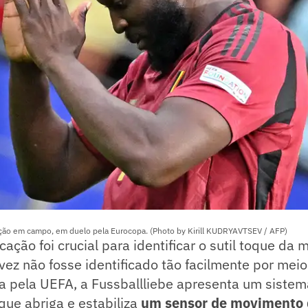
ção em campo, em duelo pela Eurocopa. (Photo by Kirill KUDRYAVTSEV / AFP)
cação foi crucial para identificar o sutil toque d
lvez não fosse identificado tão facilmente por mei
da pela UEFA, a Fussballliebe apresenta um siste
que abriga e estabiliza
um sensor de movimento 