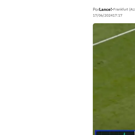
Por
Lance!
•
Frankfurt (AL
17/06/2024
17:17