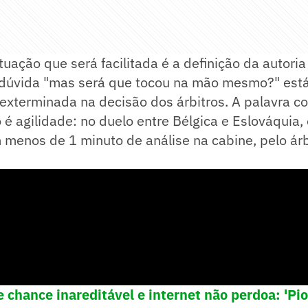
tuação que será facilitada é a definição da autoria
dúvida "mas será que tocou na mão mesmo?" está
exterminada na decisão dos árbitros. A palavra co
o é agilidade: no duelo entre Bélgica e Eslováquia,
 menos de 1 minuto de análise na cabine, pelo árbi
 chance inareditável e internet não perdoa: 'Pio