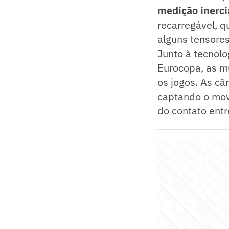
medição inerci
recarregável, q
alguns tensores
Junto à tecnol
Eurocopa, as m
os jogos. As câ
captando o mov
do contato entr