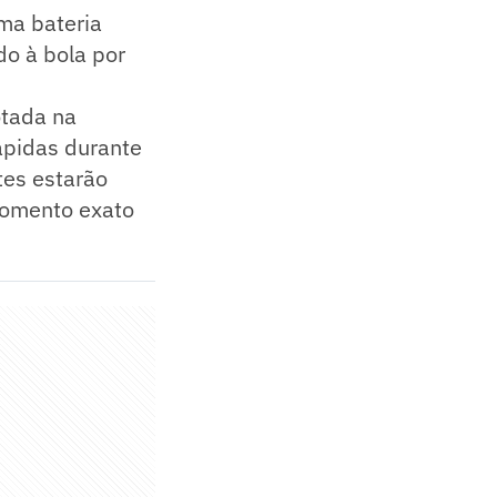
ma bateria
do à bola por
otada na
ápidas durante
tes estarão
momento exato