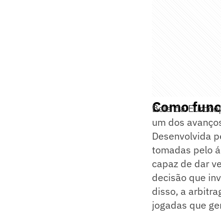
Como funci
Bola da Euroco
um dos avanços 
Desenvolvida pe
tomadas pelo ár
capaz de dar ve
decisão que inv
disso, a arbitr
jogadas que ge