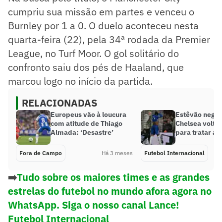
cumpriu sua missão em partes e venceu o
Burnley por 1 a 0. O duelo aconteceu nesta
quarta-feira (22), pela 34ª rodada da Premier
League, no Turf Moor. O gol solitário do
confronto saiu dos pés de Haaland, que
marcou logo no início da partida.
RELACIONADAS
Europeus vão à loucura
Estêvão nego
com atitude de Thiago
Chelsea volta 
Almada: ‘Desastre’
para tratar a 
Fora de Campo
Há 3 meses
Futebol Internacional
➡️
Tudo sobre os maiores times e as grandes
estrelas do futebol no mundo afora agora no
WhatsApp. Siga o nosso canal Lance!
Futebol Internacional