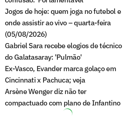
Jogos de hoje: quem joga no futebol e
onde assistir ao vivo – quarta-feira
(05/08/2026)
Gabriel Sara recebe elogios de técnico
do Galatasaray: 'Pulmão'
Ex-Vasco, Evander marca golaço em
Cincinnati x Pachuca; veja
Arsène Wenger diz não ter
compactuado com plano de Infantino
Ex-Bahia abre o jogo sobre futuro e
prioriza clube na China em 2026