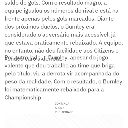
saldo de gols. Com o resultado magro, a
equipe igualou os números do rival e está na
frente apenas pelos gols marcados. Diante
dos próximos duelos, o Burnley era
considerado o adversário mais acessível, já
que estava praticamente rebaixado. A equipe,
no entanto, não deu facilidade aos Citizens e
Por outro lado, o Burnley, apesar do jogo
vendeu caro a derrota.
valente que deu trabalho ao time que briga
pelo título, viu a derrota vir acompanhada do
peso da realidade. Com o resultado, o Burnley
foi matematicamente rebaixado para a
Championship.
CONTINUA
APÓS A
PUBLICIDADE