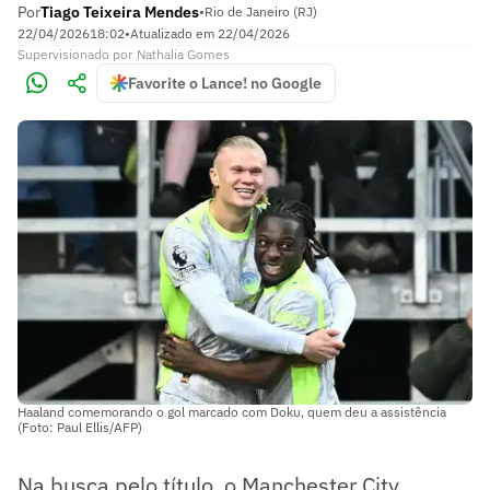
Por
Tiago Teixeira Mendes
•
Rio de Janeiro (RJ)
22/04/2026
18:02
•
Atualizado em
22/04/2026
Supervisionado
por
Nathalia Gomes
Favorite o Lance! no Google
Haaland comemorando o gol marcado com Doku, quem deu a assistência
(Foto: Paul Ellis/AFP)
Na busca pelo título, o Manchester City