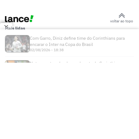
exigências de Memphis ao Corinthians:
'Enlouqueceu'
Rick brilha em goleada do Talleres e
elogia Jorge Sampaoli
Aston Villa mira lateral do Atlético de
Madrid para substituir Digne
Time de Rayan vence por 10 a 1, e ex-
Vasco passa em branco
Torcedores e ídolos do Milan
comparecem ao velório de Baresi
Gabi Nunes é anunciada pelo Orlando
Pride e jogará com Marta, Luana,