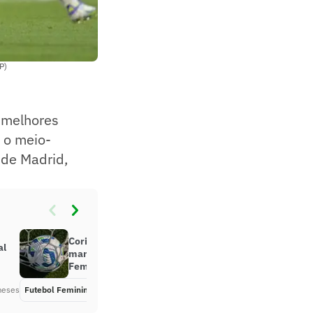
P)
 melhores
 o meio-
 de Madrid,
Corinthians, Palmeiras e São Paulo
al
mantêm liderança no Brasileirão
Feminino
meses
Futebol Feminino
Há 3 meses