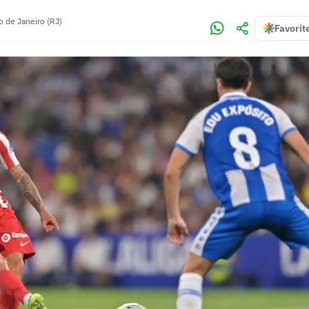
o de Janeiro (RJ)
Favorit