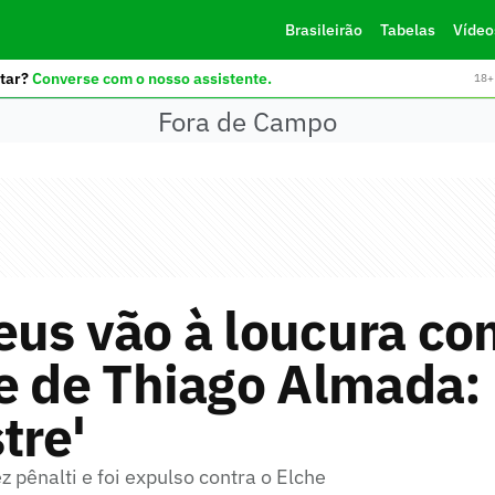
Brasileirão
Tabelas
Vídeo
tar?
Converse com o nosso assistente.
18+ 
Fora de Campo
eus vão à loucura co
e de Thiago Almada:
tre'
z pênalti e foi expulso contra o Elche