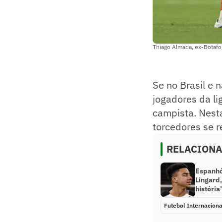
Thiago Almada, ex-Botafo
Se no Brasil e
jogadores da li
campista. Nesta
torcedores se r
RELACION
Espanhó
Lingard,
história’
Futebol Internaciona