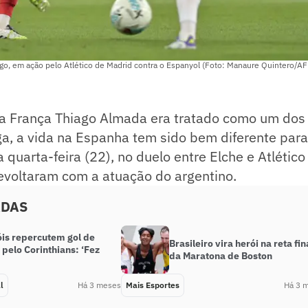
go, em ação pelo Atlético de Madrid contra o Espanyol (Foto: Manaure Quintero/AF
 na França Thiago Almada era tratado como um dos
ga, a vida na Espanha tem sido bem diferente para
 quarta-feira (22), no duelo entre Elche e Atlético
evoltaram com a atuação do argentino.
ADAS
is repercutem gol de
Brasileiro vira herói na reta fin
 pelo Corinthians: ‘Fez
da Maratona de Boston
l
Há 3 meses
Mais Esportes
Há 3 