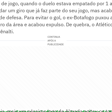
 de jogo, quando o duelo estava empatado por 1 a
ar um giro que já faz parte do seu jogo, mas aca
e defesa. Para evitar o gol, o ex-Botafogo puxou 
ro da área e acabou expulso. De quebra, o Atlétic
ênalti.
CONTINUA
APÓS A
PUBLICIDADE
ais, mais um péssimo jogo de Almada agitou os to