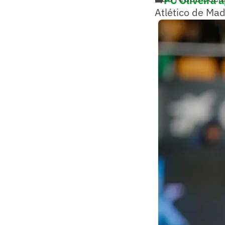
➡️
PC Oliveira 
Atlético de Mad