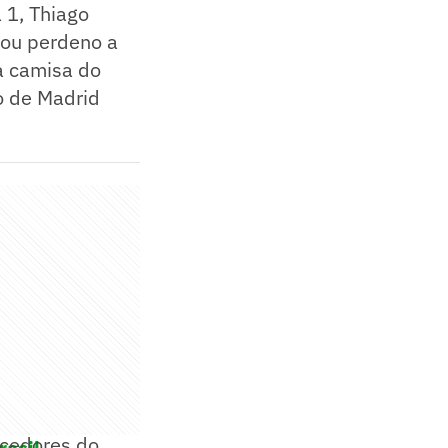
 1, Thiago
bou perdeno a
a camisa do
o de Madrid
rcedores do