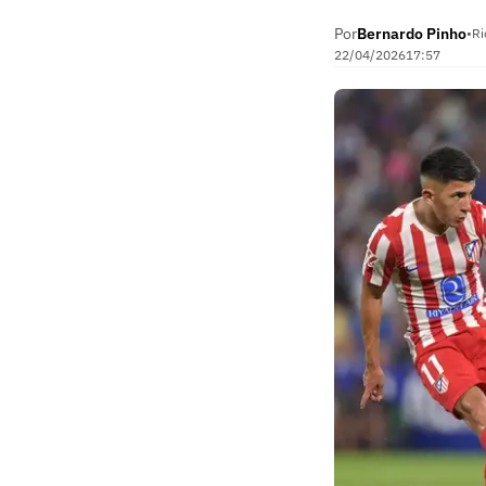
Por
Bernardo Pinho
•
Ri
22/04/2026
17:57