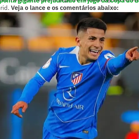
aponta gigante prejudicado em jogo da Copa do B
rid.
Veja o lance e os comentários abaixo: