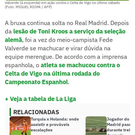
Valverde (à esquerda) em ação contra o Celta de Vigo no último sábado
(Foto: MIGUEL RIOPA / AFP)
A bruxa continua solta no Real Madrid. Depois
da
lesão de Toni Kroos a serviço da seleção
alemã
, foi a vez do meio-campista Fede
Valverde se machucar e virar dúvida na
equipe merengue. De acordo com a imprensa
espanhola, o
atleta se machucou contra o
Celta de Vigo na última rodada do
Campeonato Espanhol
.
+ Veja a tabela de La Liga
RELACIONADAS
Turquia x Holanda: onde
Jogador do At
assistir e prováveis
Madrid passa
escalações
durante trein