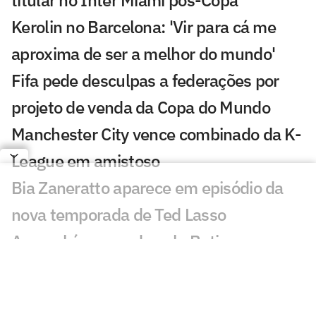
Kerolin no Barcelona: 'Vir para cá me
aproxima de ser a melhor do mundo'
Fifa pede desculpas a federações por
projeto de venda da Copa do Mundo
Manchester City vence combinado da K-
League em amistoso
Bia Zaneratto aparece em episódio da
nova temporada de Ted Lasso
Arsenal é superado pelo Betis em
amistoso com golaço de Deossa
PSG sofre dura derrota em amistoso