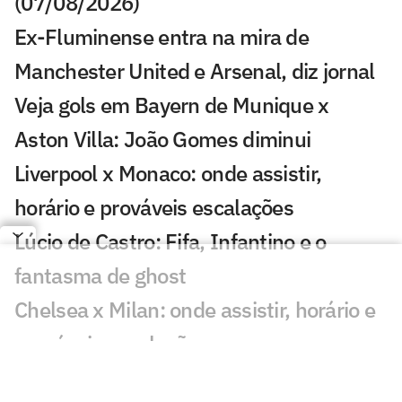
(07/08/2026)
Ex-Fluminense entra na mira de
Manchester United e Arsenal, diz jornal
Veja gols em Bayern de Munique x
Aston Villa: João Gomes diminui
Liverpool x Monaco: onde assistir,
horário e prováveis escalações
Lúcio de Castro: Fifa, Infantino e o
fantasma de ghost
Chelsea x Milan: onde assistir, horário e
prováveis escalações
Chelsea muda estratégia com Xabi