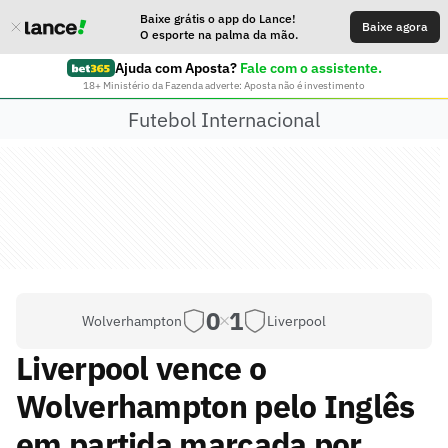
Baixe grátis o app do Lance!
Baixe agora
O esporte na palma da mão.
Ajuda com Aposta?
Fale com o assistente.
18+ Ministério da Fazenda adverte: Aposta não é investimento
Futebol Internacional
0
1
Wolverhampton
Liverpool
Liverpool vence o
Wolverhampton pelo Inglês
em partida marcada por