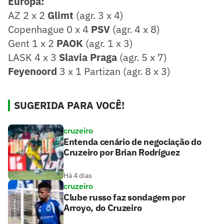
Europa:
AZ 2 x 2
Glimt
(agr. 3 x 4)
​Copenhague 0 x 4
PSV
(agr. 4 x 8)
​Gent 1 x 2
PAOK
(agr. 1 x 3)
LASK 4 x 3
Slavia Praga
(agr. 5 x 7)
Feyenoord
3 x 1 Partizan (agr. 8 x 3)
SUGERIDA PARA VOCÊ!
cruzeiro
Entenda cenário de negociação do
Cruzeiro por Brian Rodríguez
Há 4 dias
cruzeiro
Clube russo faz sondagem por
Arroyo, do Cruzeiro