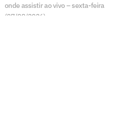
onde assistir ao vivo – sexta-feira
(07/08/2026)
Ex-Fluminense entra na mira de
Manchester United e Arsenal, diz jornal
Veja gols em Bayern de Munique x
Aston Villa: João Gomes diminui
Liverpool x Monaco: onde assistir,
horário e prováveis escalações
Lúcio de Castro: Fifa, Infantino e o
fantasma de ghost
Chelsea x Milan: onde assistir, horário e
prováveis escalações