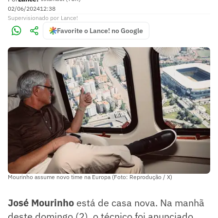
02/06/2024
12:38
Supervisionado
por
Lance!
Favorite o Lance! no Google
Mourinho assume novo time na Europa (Foto: Reprodução / X)
José Mourinho
está de casa nova. Na manhã
deste domingo (2), o técnico foi anunciado