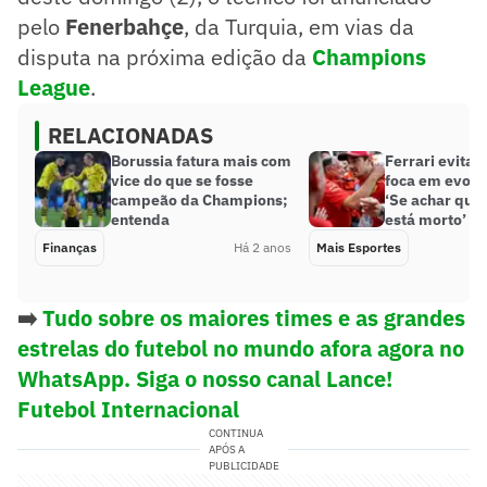
pelo
Fenerbahçe
, da Turquia, em vias da
disputa na próxima edição da
Champions
League
.
RELACIONADAS
Borussia fatura mais com
Ferrari evita f
vice do que se fosse
foca em evolu
campeão da Champions;
‘Se achar que
entenda
está morto’
Finanças
Há 2 anos
Mais Esportes
➡️
Tudo sobre os maiores times e as grandes
estrelas do futebol no mundo afora agora no
WhatsApp. Siga o nosso canal Lance!
Futebol Internacional
CONTINUA
APÓS A
PUBLICIDADE