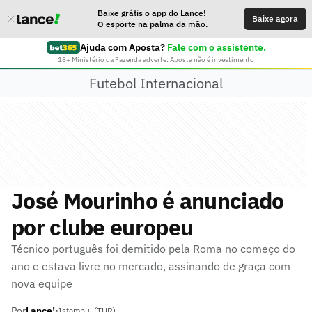
Baixe grátis o app do Lance!
Baixe agora
O esporte na palma da mão.
Ajuda com Aposta?
Fale com o assistente.
18+ Ministério da Fazenda adverte: Aposta não é investimento
Futebol Internacional
José Mourinho é anunciado
por clube europeu
Técnico português foi demitido pela Roma no começo do
ano e estava livre no mercado, assinando de graça com
nova equipe
Por
Lance!
•
Istambul (TUR)