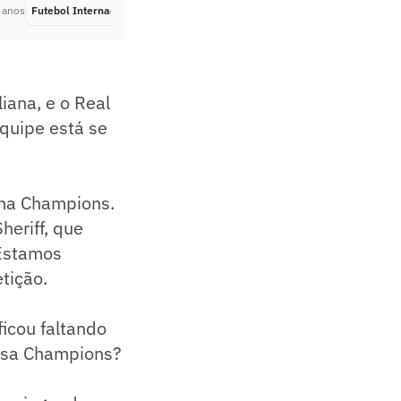
 anos
Futebol Internacional
Há 4 anos
iana, e o Real
quipe está se
 na Champions.
heriff, que
 Estamos
tição.
icou faltando
essa Champions?