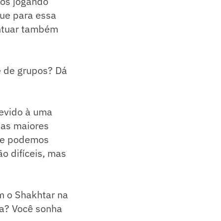
vos jogando
que para essa
ntuar também
e de grupos? Dá
devido à uma
das maiores
o e podemos
o difíceis, mas
m o Shakhtar na
ra? Você sonha