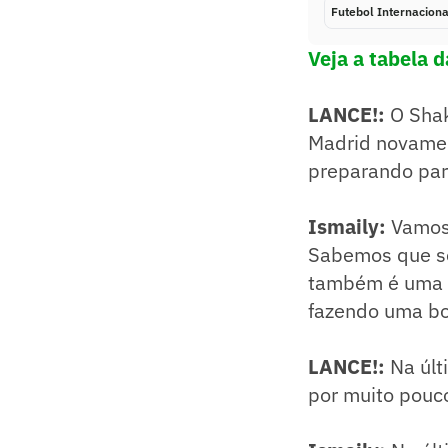
Futebol Internaciona
Veja a tabela 
LANCE!:
O Shak
Madrid novamen
preparando par
Ismaily:
Vamos 
Sabemos que ser
também é uma b
fazendo uma b
LANCE!:
Na últ
por muito pouc