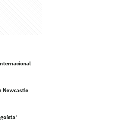
internacional
m Newcastle
goísta'