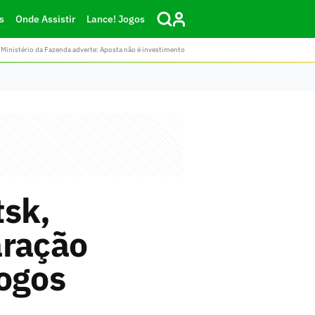
s
Onde Assistir
Lance! Jogos
Ministério da Fazenda adverte: Aposta não é investimento
tsk,
aração
jogos