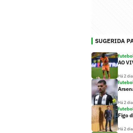
SUGERIDA PA
futebo
AO VIV
Há 2 dia
futebo
Arsen
Há 2 dia
futebo
Figo d
Há 2 dia