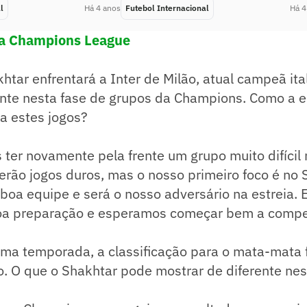
l
Há 4 anos
Futebol Internacional
Há 4
da Champions League
htar enfrentará a Inter de Milão, atual campeã ital
te nesta fase de grupos da Champions. Como a e
a estes jogos?
ter novamente pela frente um grupo muito difícil
ão jogos duros, mas o nosso primeiro foco é no S
oa equipe e será o nosso adversário na estreia.
oa preparação e esperamos começar bem a compe
ima temporada, a classificação para o mata-mata f
o. O que o Shakhtar pode mostrar de diferente n