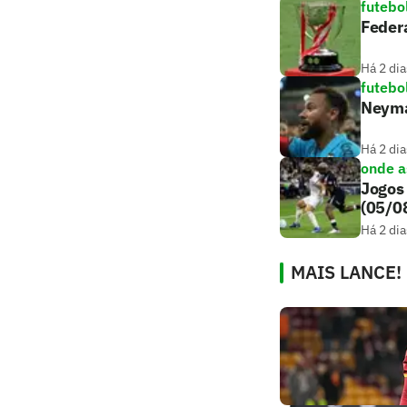
futebo
Feder
Há 2 dia
futebo
Neyma
Há 2 dia
onde as
Jogos 
(05/0
Há 2 dia
MAIS LANCE!