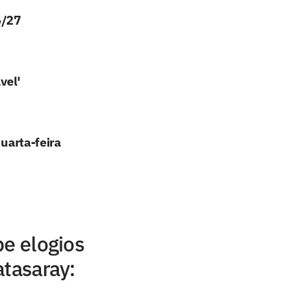
6/27
vel'
quarta-feira
be elogios
atasaray: