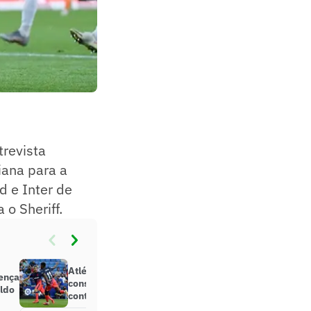
trevista
iana para a
 e Inter de
 o Sheriff.
Atlético de Madrid sai atrás, mas
sença
consegue virada nos acréscimos
aldo
contra o Espanyol