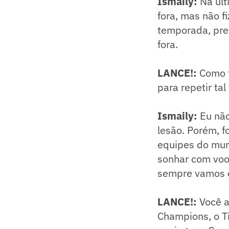
Ismaily:
Na úl
fora, mas não 
temporada, pre
fora.
LANCE!:
Como f
para repetir tal 
Ismaily:
Eu nã
lesão. Porém, 
equipes do mun
sonhar com voos
sempre vamos e
LANCE!:
Você a
Champions, o T