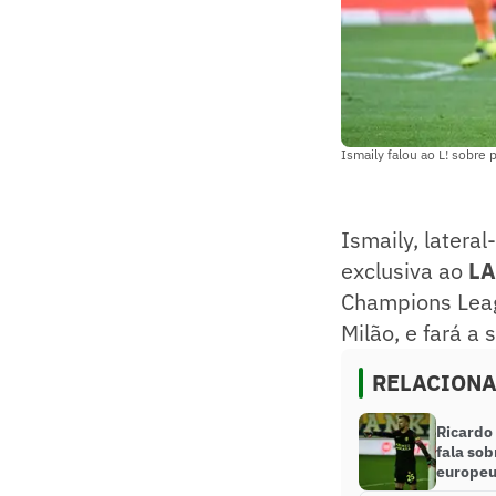
Ismaily falou ao L! sobre
Ismaily, later
exclusiva ao
LA
Champions Leag
Milão, e fará a 
RELACION
Ricardo 
fala sob
europe