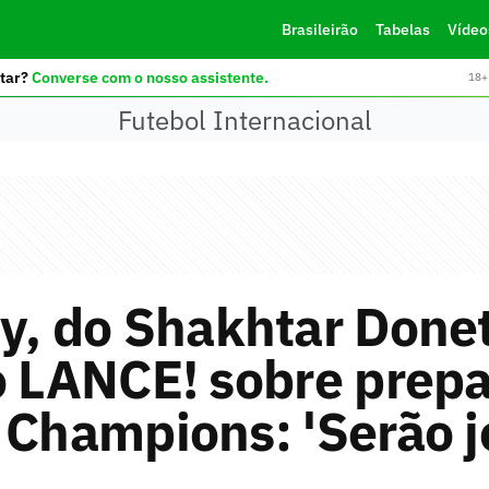
Brasileirão
Tabelas
Vídeo
tar?
Converse com o nosso assistente.
18+ 
Futebol Internacional
y, do Shakhtar Done
o LANCE! sobre prep
 Champions: 'Serão 