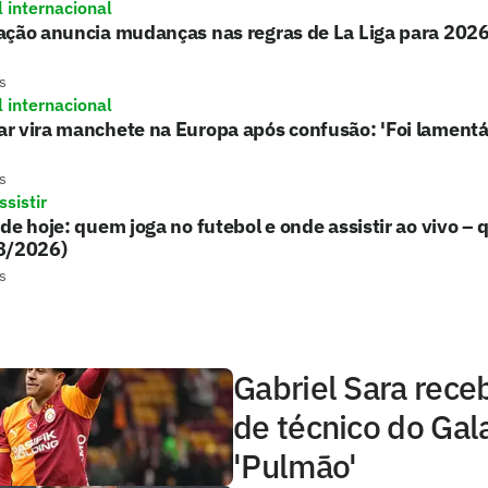
l internacional
ação anuncia mudanças nas regras de La Liga para 202
s
l internacional
r vira manchete na Europa após confusão: 'Foi lamentá
s
sistir
de hoje: quem joga no futebol e onde assistir ao vivo – 
8/2026)
s
Gabriel Sara rece
de técnico do Gal
'Pulmão'