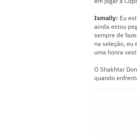
em jogar a Cop
Ismaily:
Eu es
ainda estou pe
sempre de faze
na seleção, eu 
uma honra vesti
O Shakhtar Done
quando enfrent