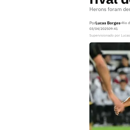
Herons foram der
Por
Lucas Borges
•
Rio d
03/04/2025
09:41
Supervisionado
por
Lucas