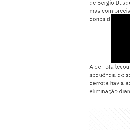
de Sergio Busqu
mas com precisã
donos da casa.
A derrota levou
sequência de se
derrota havia 
eliminação dian