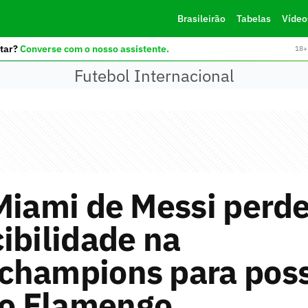
Brasileirão
Tabelas
Vídeo
tar?
Converse com o nosso assistente.
18+ 
Futebol Internacional
Miami de Messi perd
ibilidade na
champions para poss
do Flamengo