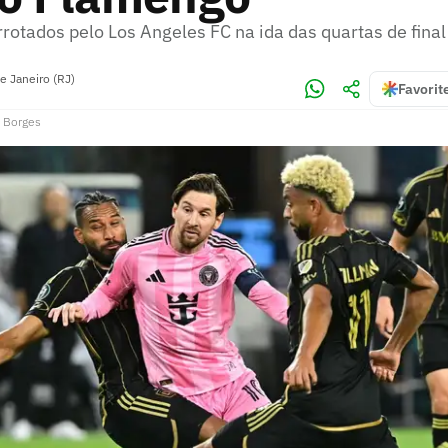
rotados pelo Los Angeles FC na ida das quartas de fina
e Janeiro (RJ)
Favorit
 Borges