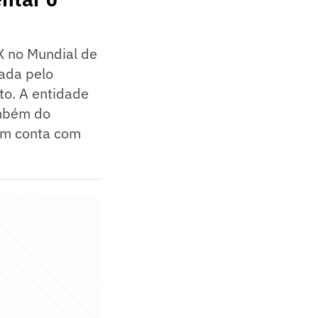
X no Mundial de
rada pelo
o. A entidade
ambém do
ém conta com