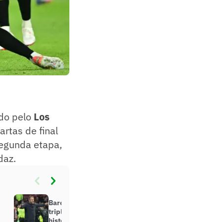
ado pelo
Los
artas de final
segunda etapa,
daz.
Barcelona mantém vivo sonho do
triplete pela terceira vez na
história