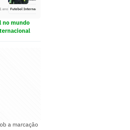
1 ano
Futebol Internacional
Há 1 ano
ol no mundo
ternacional
 sob a marcação