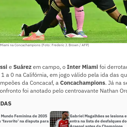
 Miami na Concachampions (Foto: Frederic J. Brown / AFP)
ssi
e
Suárez
em campo, o
Inter Miami
foi derrot
1 a 0 na Califórnia, em jogo válido pela ida das qu
ampeões da Concacaf, a
Concachampions
. Já na 
confronto foi anotado pelo centroavante Nathan Or
ADAS
 Mundo Feminina de 2035
Gabriel Magalhães se lesiona e
 ‘favorito’ na disputa para
entra na lista de desfalques do
Arsenal antes da Champions