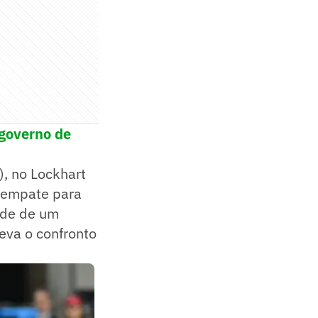
 governo de
), no Lockhart
 empate para
dade de um
leva o confronto