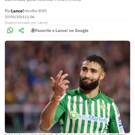
Por
Lance!
•
Sevilha (ESP)
27/03/2021
11:06
Supervisionado
por
Lance!
Favorite o Lance! no Google