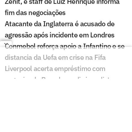
Zenit, e staff de Luiz Henrique informa
fim das negociações
Atacante da Inglaterra é acusado de
agressão após incidente em Londres
Conmebol reforça apoio a Infantino e se
distancia da Uefa em crise na Fifa
Liverpool acerta empréstimo com
zagueiro do Barcelona, diz jornalista
PSG x Manchester United: onde assistir
e horário do amistoso
Arbitragem dos jogos de ida das oitavas
de final da Libertadores é definida