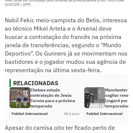
Fekir pode ser contratado pelo Arsenal na próxima janela (Foto: CRISTINA
QUICLER / AFP)
Nabil Fekir, meio-campista do Betis, interessa
ao técnico Mikel Arteta e o Arsenal deve
buscar a contratação do francês na próxima
janela de transferências, segundo o "Mundo
Deportivo". Os Gunners já se movimentam nos
bastidores e o jogador mudou sua agência de
representação na última sexta-feira.
RELACIONADAS
Chelsea estuda
Manchester U
contratação de Jesús
cogitar renov
Corona para a próxima
Lingard por tr
temporada
temporadas
Futebol Internacional
Há 5 anos
Futebol Internacional
Apesar do camisa oito ter ficado perto de