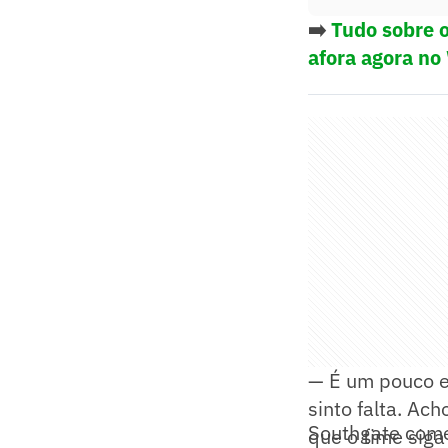
➡️
Tudo sobre o
afora agora no
— É um pouco e
sinto falta. Ac
Southgate come
que o time siga