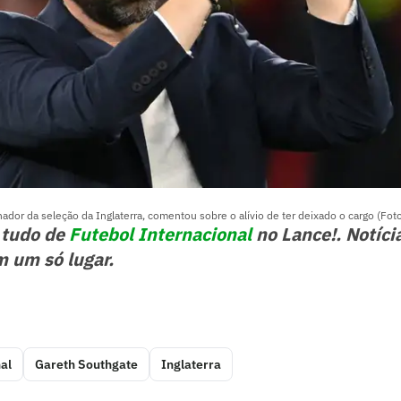
nador da seleção da Inglaterra, comentou sobre o alívio de ter deixado o cargo (Fot
 tudo de
Futebol Internacional
no Lance!. Notíci
m um só lugar.
al
Gareth Southgate
Inglaterra