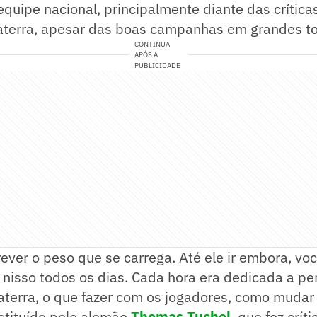
 equipe nacional, principalmente diante das críticas
laterra, apesar das boas campanhas em grandes to
CONTINUA
APÓS A
PUBLICIDADE
crever o peso que se carrega. Até ele ir embora, v
 nisso todos os dias. Cada hora era dedicada a p
aterra, o que fazer com os jogadores, como mudar 
bstituído pelo alemão
Thomas Tuchel
, que fez crít