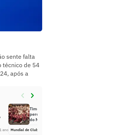
o sente falta
o técnico de 54
024, após a
Time adversário do Fluminense
perde dois titulares para os jogos
o
do Mundial de Clubes
1 ano
Mundial de Clubes
Há 1 ano