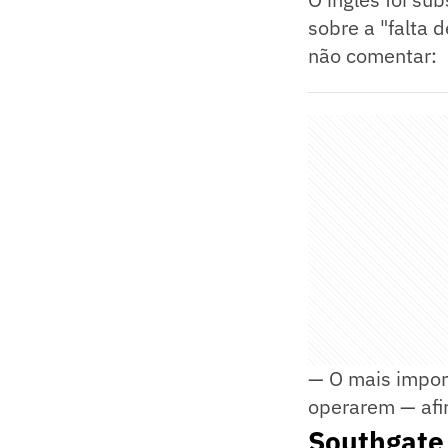
sobre a "falta 
não comentar:
— O mais import
operarem — afi
Southgate 