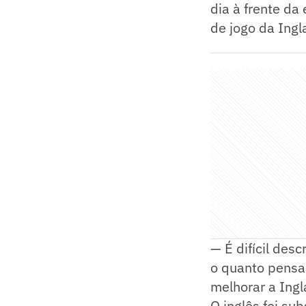
dia à frente da
de jogo da Ing
— É difícil des
o quanto pensa
melhorar a Ingl
O inglês foi su