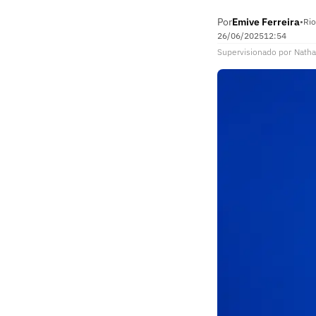
Por
Emive Ferreira
•
Rio
26/06/2025
12:54
Supervisionado
por
Natha