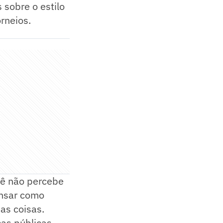
 sobre o estilo
rneios.
ocê não percebe
ensar como
as coisas.
icas públicas