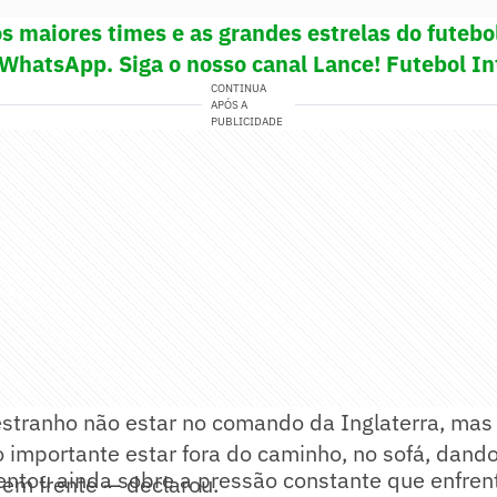
s maiores times e as grandes estrelas do futeb
 WhatsApp. Siga o nosso canal Lance! Futebol In
CONTINUA
APÓS A
PUBLICIDADE
stranho não estar no comando da Inglaterra, ma
ho importante estar fora do caminho, no sofá, dan
ntou ainda sobre a pressão constante que enfrent
 em frente — declarou.