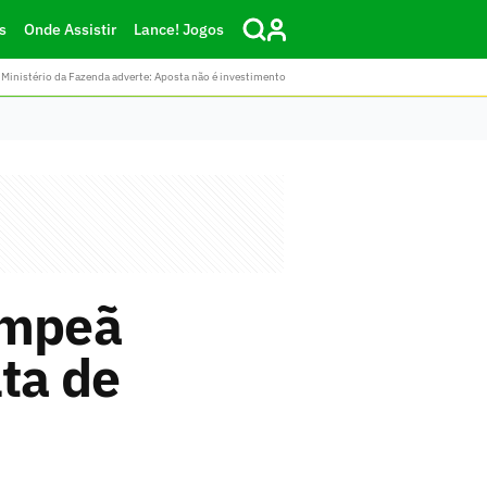
s
Onde Assistir
Lance! Jogos
Ministério da Fazenda adverte: Aposta não é investimento
ampeã
lta de