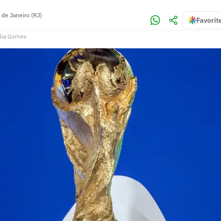
 de Janeiro (RJ)
Favorit
lia Gomes