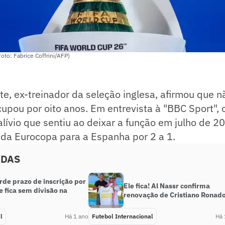
to: Fabrice Coffrini/AFP)
e, ex-treinador da seleção inglesa, afirmou que nã
upou por oito anos. Em entrevista à "BBC Sport", 
alívio que sentiu ao deixar a função em julho de 2
l da Eurocopa para a Espanha por 2 a 1.
ADAS
rde prazo de inscrição por
Ele fica! Al Nassr confirma
e fica sem divisão na
renovação de Cristiano Ronad
l
Há 1 ano
Futebol Internacional
Há 