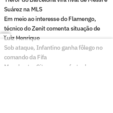
Suárez na MLS
Em meio ao interesse do Flamengo,
técnico do Zenit comenta situação de
Luiz Henrique
Sob ataque, Infantino ganha fôlego no
comando da Fifa
Manchester City recusa oferta do
Barcelona por Rodri
Jogos de hoje: quem joga no futebol e
onde assistir ao vivo – sexta-feira
(07/08/2026)