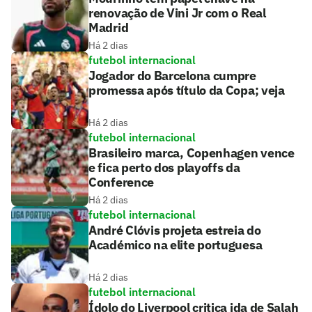
renovação de Vini Jr com o Real
Madrid
Há 2 dias
futebol internacional
Jogador do Barcelona cumpre
promessa após título da Copa; veja
Há 2 dias
futebol internacional
Brasileiro marca, Copenhagen vence
e fica perto dos playoffs da
Conference
Há 2 dias
futebol internacional
André Clóvis projeta estreia do
Académico na elite portuguesa
Há 2 dias
futebol internacional
Ídolo do Liverpool critica ida de Salah