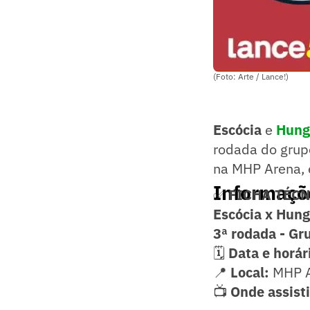
(Foto: Arte / Lance!)
Escócia
e
Hung
rodada do grup
na MHP Arena, 
Informaçõe
✅
FICHA TÉC
Escócia x Hung
3ª rodada - Gr
🗓️
Data e horár
📍
Local:
MHP Ar
📺
Onde assist