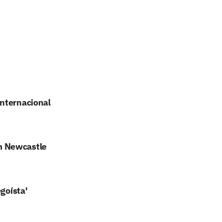
internacional
m Newcastle
goísta'