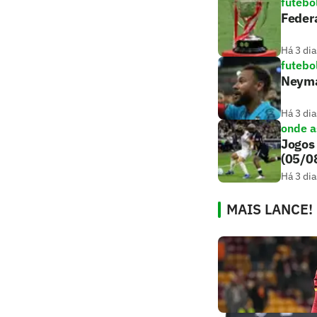
futebo
Feder
Há 3 dia
futebo
Neyma
Há 3 dia
onde as
Jogos 
(05/0
Há 3 dia
MAIS LANCE!