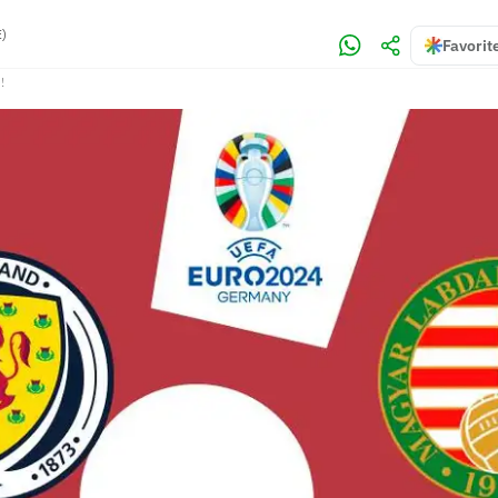
E)
Favorit
!