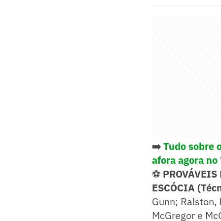
➡️
Tudo sobre o
afora agora no
⚽
PROVÁVEIS
ESCÓCIA (Técni
Gunn; Ralston,
McGregor e Mc