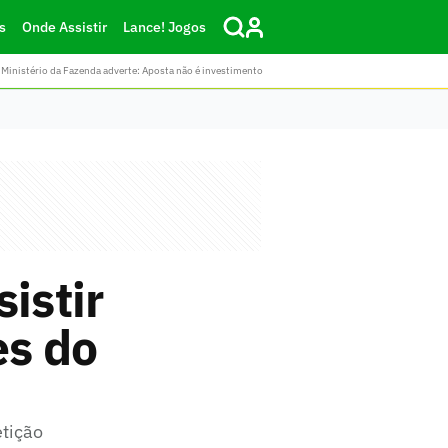
s
Onde Assistir
Lance! Jogos
Ministério da Fazenda adverte: Aposta não é investimento
istir
es do
etição