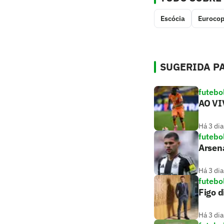
Escócia
Euroco
SUGERIDA PA
futebo
AO VIV
Há 3 dia
futebo
Arsen
Há 3 dia
futebo
Figo d
Há 3 dia