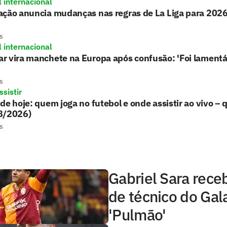
l internacional
ação anuncia mudanças nas regras de La Liga para 202
s
l internacional
r vira manchete na Europa após confusão: 'Foi lamentá
s
sistir
de hoje: quem joga no futebol e onde assistir ao vivo – 
8/2026)
s
Gabriel Sara rece
de técnico do Gal
'Pulmão'