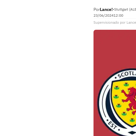
Por
Lance!
•
Stuttgart (AL
23/06/2024
12:00
Supervisionado
por
Lance