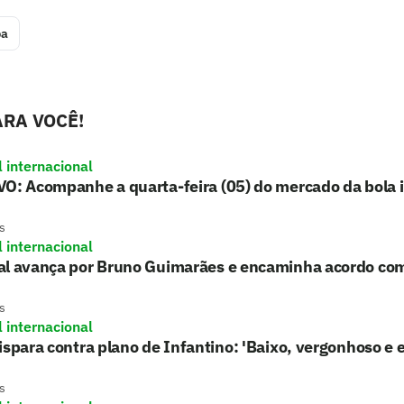
pa
RA VOCÊ!
l internacional
O: Acompanhe a quarta-feira (05) do mercado da bola 
s
l internacional
al avança por Bruno Guimarães e encaminha acordo co
s
l internacional
ispara contra plano de Infantino: 'Baixo, vergonhoso e e
s