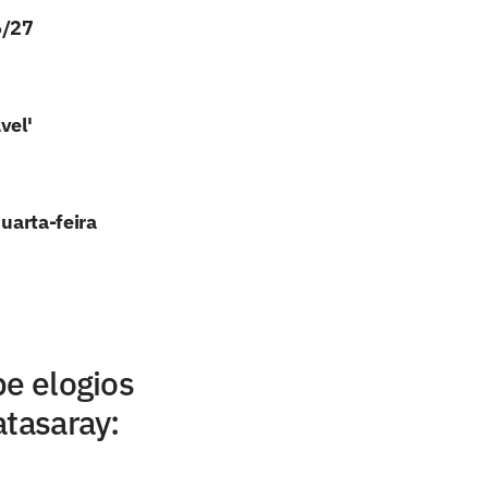
6/27
vel'
quarta-feira
be elogios
atasaray: