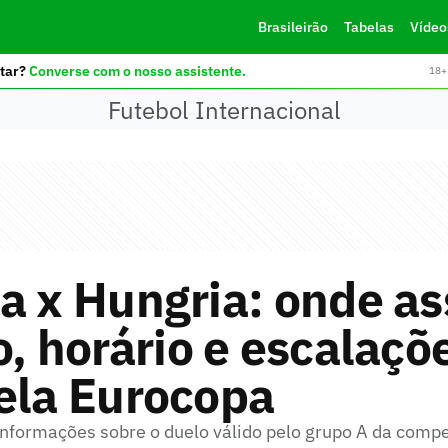
Brasileirão
Tabelas
Vídeo
tar?
Converse com o nosso assistente.
18+ 
Futebol Internacional
a x Hungria: onde ass
o, horário e escalaçõ
ela Eurocopa
 informações sobre o duelo válido pelo grupo A da comp