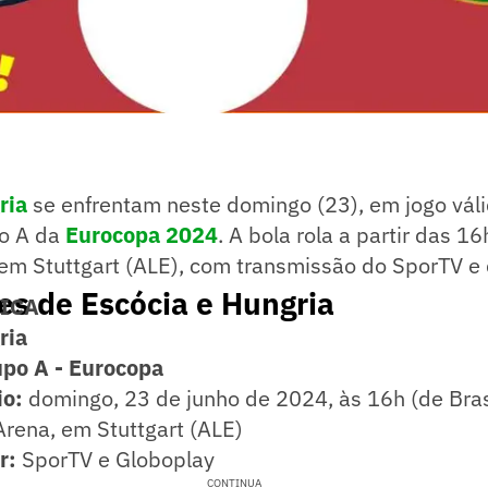
ria
se enfrentam neste domingo (23), em jogo váli
o A da
Eurocopa 2024
. A bola rola a partir das 16
em Stuttgart (ALE), com transmissão do SporTV e 
s de Escócia e Hungria
NICA
ria
upo A - Eurocopa
io:
domingo, 23 de junho de 2024, às 16h (de Bras
ena, em Stuttgart (ALE)
ir:
SporTV e Globoplay
CONTINUA