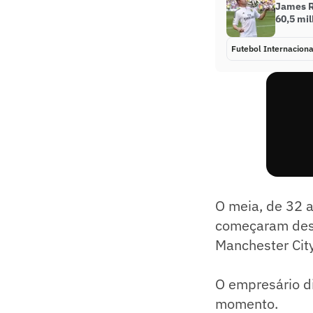
James R
60,5 mil
Futebol Internaciona
O meia, de 32 a
começaram desd
Manchester Cit
O empresário di
momento.