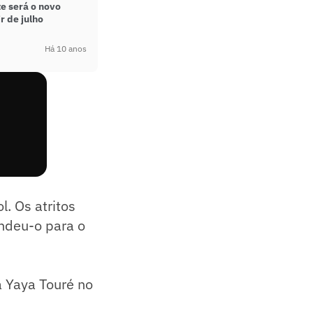
e será o novo
r de julho
Há 10 anos
. Os atritos
ndeu-o para o
a Yaya Touré no