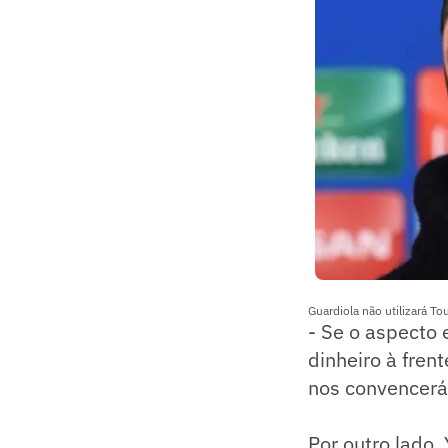
Guardiola não utilizará To
- Se o aspecto
dinheiro à fren
nos convencerá
Por outro lado,