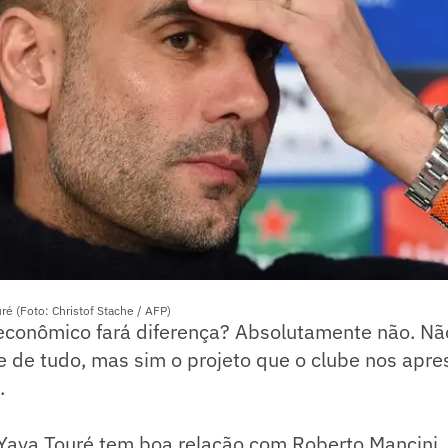
uré (Foto: Christof Stache / AFP)
 econômico fará diferença? Absolutamente não. N
te de tudo, mas sim o projeto que o clube nos apr
.
 Yaya Touré tem boa relação com Roberto Mancini,