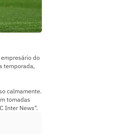
, empresário do
da temporada,
isso calmamente.
ram tomadas
C Inter News".