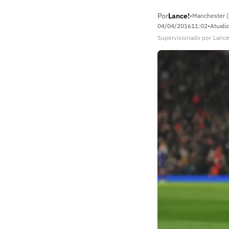
Por
Lance!
•
Manchester (
04/04/2016
11:02
•
Atuali
Supervisionado
por
Lance