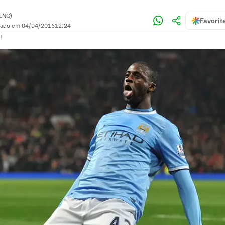
ING)
Favorit
zado em
04/04/2016
12:24
!