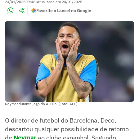
24/01/2025
09:46
•
Atualizado em
24/01/2025
Favorite o Lance! no Google
Neymar durante jogo do Al Hilal (Foto: AFP)
O diretor de futebol do Barcelona, Deco,
descartou qualquer possibilidade de retorno
de
Neymar
ao clube espanhol. Segundo