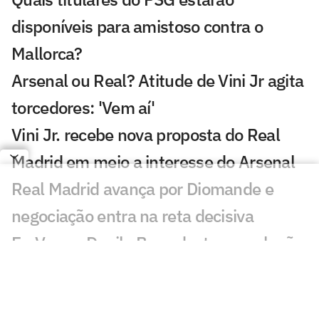
disponíveis para amistoso contra o
Mallorca?
Arsenal ou Real? Atitude de Vini Jr agita
torcedores: 'Vem aí'
Vini Jr. recebe nova proposta do Real
Madrid em meio a interesse do Arsenal
Real Madrid avança por Diomande e
negociação entra na reta decisiva
Ex-Vasco, Danilo Boza destaca evolução
do Urawa para nova temporada
Sem resposta de Almada, Flamengo