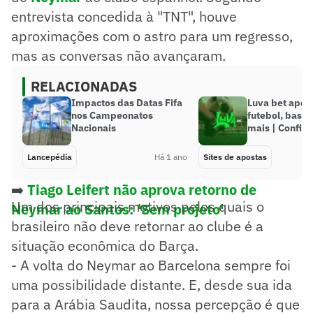
entrevista concedida à "TNT", houve
aproximações com o astro para um regresso,
mas as conversas não avançaram.
RELACIONADAS
Impactos das Datas Fifa
Luva bet apos
nos Campeonatos
futebol, basqu
Nacionais
mais | Confir
Lancepédia
Há 1 ano
Sites de apostas
➡️
Tiago Leifert não aprova retorno de
Um dos principais motivos pelos quais o
Neymar ao Santos: 'Sem projeto'
brasileiro não deve retornar ao clube é a
situação econômica do Barça.
- A volta do Neymar ao Barcelona sempre foi
uma possibilidade distante. E, desde sua ida
para a Arábia Saudita, nossa percepção é que