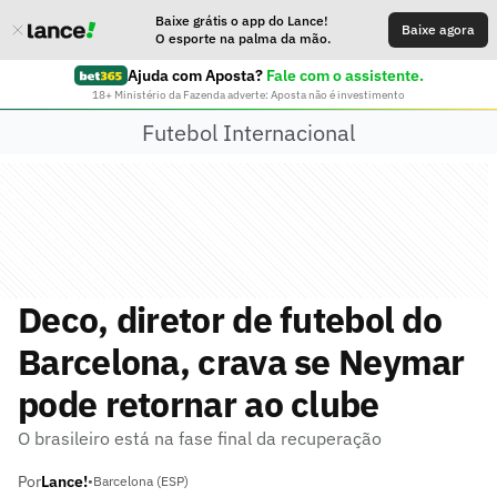
Baixe grátis o app do Lance!
Baixe agora
O esporte na palma da mão.
Ajuda com Aposta?
Fale com o assistente.
18+ Ministério da Fazenda adverte: Aposta não é investimento
Futebol Internacional
Deco, diretor de futebol do
Barcelona, crava se Neymar
pode retornar ao clube
O brasileiro está na fase final da recuperação
Por
Lance!
•
Barcelona (ESP)