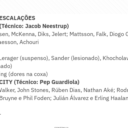
 ESCALAÇÕES
écnico: Jacob Neestrup)
en, McKenna, Diks, Jelert; Mattsson, Falk, Diogo 
aesson, Achouri
Lerager (suspenso), Sander (lesionado), Khocholav
nado)
ng (dores na coxa)
TY (Técnico: Pep Guardiola)
alker, John Stones, Rúben Dias, Nathan Aké; Rodr
 Bruyne e Phil Foden; Julián Álvarez e Erling Haala
-