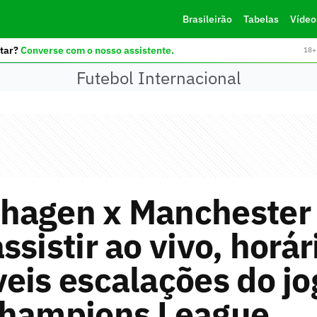
Brasileirão
Tabelas
Vídeo
tar?
Converse com o nosso assistente.
18+ 
Futebol Internacional
hagen x Manchester 
ssistir ao vivo, horár
eis escalações do jo
Champions League