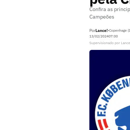
Confira as princi
Campeões
Por
Lance!
•
Copenhage (
13/02/2024
07:00
Supervisionado
por
Lance