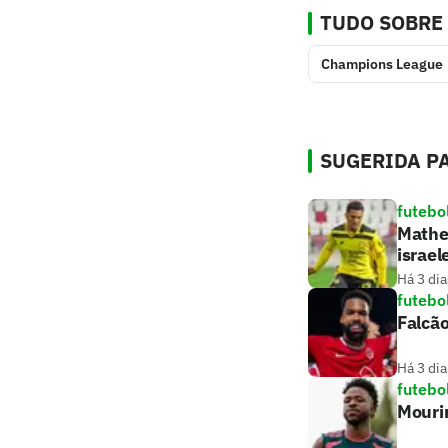
TUDO SOBRE
Champions League
SUGERIDA PA
futebo
Matheu
israel
Há 3 dia
futebo
Falcão
Há 3 dia
futebo
Mouri