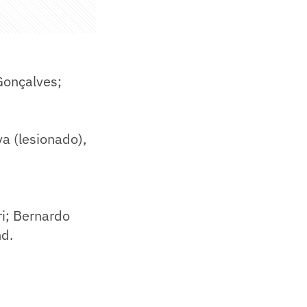
Gonçalves;
a (lesionado),
i; Bernardo
nd.