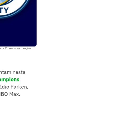
 Uefa Champions League
entam nesta
ampions
tádio Parken,
HBO Max.