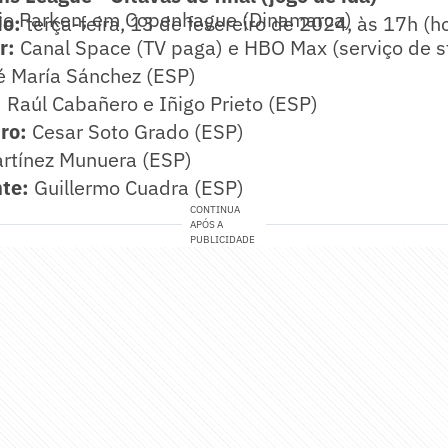
io Parken, em Copenhague (Dinamarca)
io:
terça-feira, 13 de fevereiro de 2024, às 17h (ho
r:
Canal Space (TV paga) e HBO Max (serviço de s
 María Sánchez (ESP)
:
Raúl Cabañero e Iñigo Prieto (ESP)
ro:
Cesar Soto Grado (ESP)
rtínez Munuera (ESP)
nte:
Guillermo Cuadra (ESP)
CONTINUA
APÓS A
PUBLICIDADE