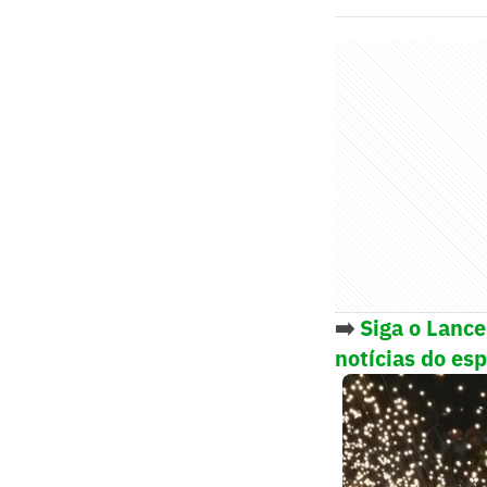
➡️
Siga o Lanc
notícias do es