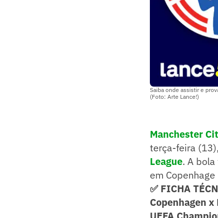
Saiba onde assistir e pro
(Foto: Arte Lance!)
Manchester Ci
terça-feira (13)
League
. A bola
em Copenhage (
✅ FICHA TÉC
Copenhagen x 
UEFA Champions