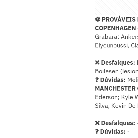
⚽ PROVÁVEIS
COPENHAGEN (T
Grabara; Ankers
Elyounoussi, Cl
❌ Desfalques:
Boilesen (lesio
❓ Dúvidas:
Meli
MANCHESTER CI
Ederson; Kyle W
Silva, Kevin De
❌ Desfalques:
❓ Dúvidas:
-