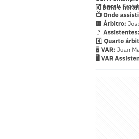
📍 Local:
Estád
🗓️ Data e horár
📺 Onde assisti
🟨 Árbitro:
José
🚩
Assistentes
4️⃣
Quarto árbit
🖥️
VAR:
Juan Ma
🖥️ VAR Assiste