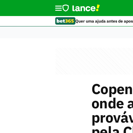
Quer uma ajuda antes de apos
Copen
onde a
prováv
pela 