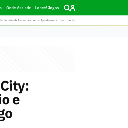
s
Onde Assistir
Lance! Jogos
Ministério da Fazenda adverte: Aposta não é investimento
City:
io e
go