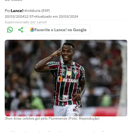
Por
Lance!
•
Andaluzia (ESP)
20/03/2024
12:57
•
Atualizado em
20/03/2024
Supervisionado
por
Lance!
Favorite o Lance! no Google
Jhon Arias celebra gol pelo Fluminense (Foto: Reprodução)