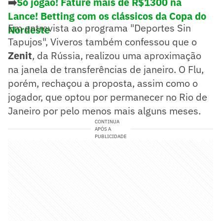
➡️
Só jogão! Fature mais de R$1300 na
Lance! Betting com os clássicos da Copa do
Em entrevista ao programa "Deportes Sin
Nordeste
Tapujos", Viveros também confessou que o
Zenit
, da Rússia, realizou uma aproximação
na janela de transferências de janeiro. O Flu,
porém, rechaçou a proposta, assim como o
jogador, que optou por permanecer no Rio de
Janeiro por pelo menos mais alguns meses.
CONTINUA
APÓS A
PUBLICIDADE