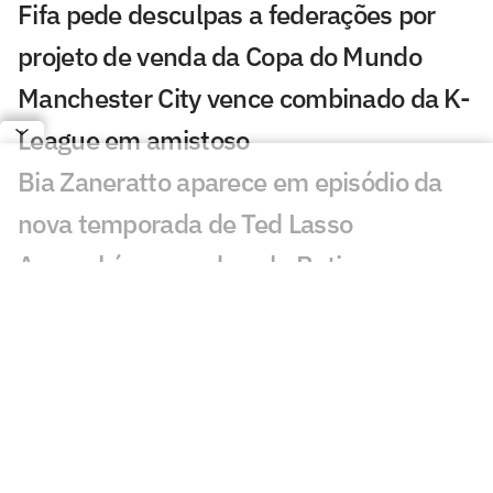
Fifa pede desculpas a federações por
projeto de venda da Copa do Mundo
Manchester City vence combinado da K-
League em amistoso
Bia Zaneratto aparece em episódio da
nova temporada de Ted Lasso
Arsenal é superado pelo Betis em
amistoso com golaço de Deossa
PSG sofre dura derrota em amistoso
pré-temporada para o Mallorca
Com festa, Salah é recebido por
torcedores do Trabzonspor