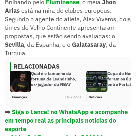
Brilhando pelo
Fluminense
, o meia
Jhon
Arias
está na mira de clubes europeus.
Segundo o agente do atleta, Alex Viveros, dois
times do Velho Continente apresentaram
propostas, que estão sendo avaliadas: o
Sevilla
, da Espanha, e o
Galatasaray
, da
Turquia.
RELACIONADAS
Qual é o tamanho da
Copa do Nord
fortuna de Leandrinho,
foram os últi
ex-jogador da NBA?
entre Fortalez
Finanças
Há 2 anos
Notícias
➡️
Siga o Lance! no WhatsApp e acompanhe
em tempo real as principais notícias do
esporte