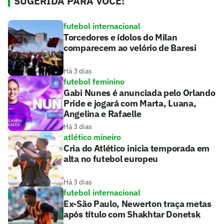
SUGERIDA PARA VOCÊ!
futebol internacional
Torcedores e ídolos do Milan
comparecem ao velório de Baresi
Há 3 dias
futebol feminino
Gabi Nunes é anunciada pelo Orlando
Pride e jogará com Marta, Luana,
Angelina e Rafaelle
Há 3 dias
atlético mineiro
Cria do Atlético inicia temporada em
alta no futebol europeu
Há 3 dias
futebol internacional
Ex-São Paulo, Newerton traça metas
após título com Shakhtar Donetsk