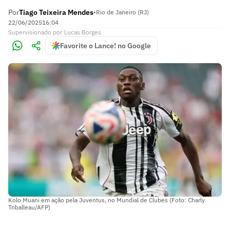
Por
Tiago Teixeira Mendes
•
Rio de Janeiro (RJ)
22/06/2025
16:04
Supervisionado
por
Lucas Borges
Favorite o Lance! no Google
Kolo Muani em ação pela Juventus, no Mundial de Clubes (Foto: Charly
Triballeau/AFP)