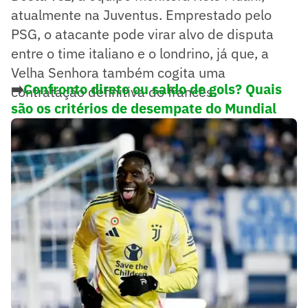
atualmente na Juventus. Emprestado pelo
PSG, o atacante pode virar alvo de disputa
entre o time italiano e o londrino, já que, a
Velha Senhora também cogita uma
➡️
Confronto direto ou saldo de gols? Quais
contratação definitiva do francês.
são os critérios de desempate do Mundial