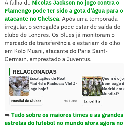
A falha de
Nicolas Jackson no jogo contra o
Flamengo pode ter sido a gota d'água para o
atacante no Chelsea
. Após uma temporada
irregular, o senegalês pode estar de saída do
clube de Londres. Os Blues já monitoram o
mercado de transferência e estariam de olho
em Kolo Muani, atacante do Paris Saint-
Germain, emprestado a Juventus.
RELACIONADAS
Escalações de Real
Quem é o joga
Madrid x Pachuca: Vini Jr
bem pago do 
joga hoje?
Madrid em ca
Mundial?
Mundial de Clubes
Há 1 ano
Lance! Biz
➡️
Tudo sobre os maiores times e as grandes
estrelas do futebol no mundo afora agora no