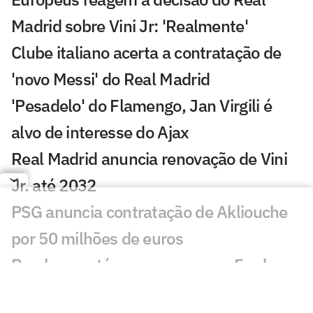
Madrid sobre Vini Jr: 'Realmente'
Clube italiano acerta a contratação de
'novo Messi' do Real Madrid
'Pesadelo' do Flamengo, Jan Virgili é
alvo de interesse do Ajax
Real Madrid anuncia renovação de Vini
Jr. até 2032
PSG anuncia contratação de Akliouche
por 50 milhões de euros
Bracks mantém esperança por Fred no
Atlético: 'Temos essa chama acesa'