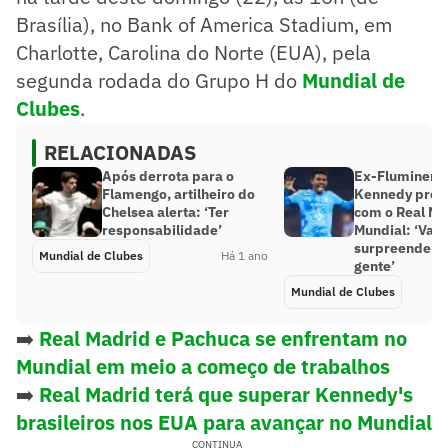
Brasília), no Bank of America Stadium, em
Charlotte, Carolina do Norte (EUA), pela
segunda rodada do Grupo H do
Mundial de
Clubes
.
RELACIONADAS
Após derrota para o
Ex-Fluminens
Flamengo, artilheiro do
Kennedy proje
Chelsea alerta: ‘Ter
com o Real Ma
responsabilidade’
Mundial: ‘Vam
surpreender 
Mundial de Clubes
Há 1 ano
gente’
Mundial de Clubes
➡️
Real Madrid e Pachuca se enfrentam no
Mundial em meio a começo de trabalhos
➡️
Real Madrid terá que superar Kennedy's
brasileiros nos EUA para avançar no Mundial
CONTINUA