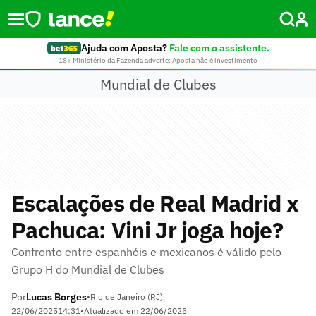
Ajuda com Aposta?
Fale com o assistente.
18+ Ministério da Fazenda adverte: Aposta não é investimento
Mundial de Clubes
Escalações de Real Madrid x
Pachuca: Vini Jr joga hoje?
Confronto entre espanhóis e mexicanos é válido pelo
Grupo H do Mundial de Clubes
Por
Lucas Borges
•
Rio de Janeiro (RJ)
22/06/2025
14:31
•
Atualizado em
22/06/2025