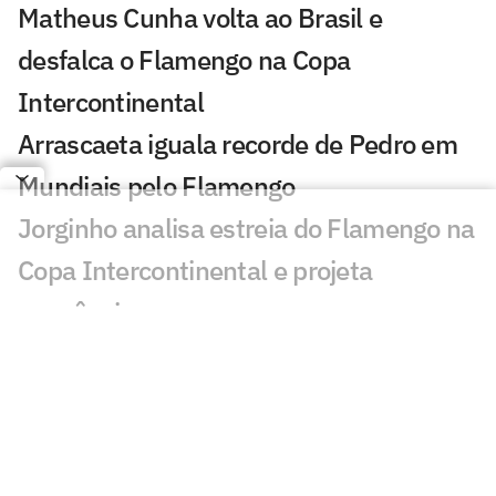
Matheus Cunha volta ao Brasil e
desfalca o Flamengo na Copa
Intercontinental
Arrascaeta iguala recorde de Pedro em
Mundiais pelo Flamengo
Jorginho analisa estreia do Flamengo na
Copa Intercontinental e projeta
sequência
Bruno Henrique analisa confronto com
Cruz Azul e projeta próximo jogo:
'Mundial sempre é difícil'
Jogadores do Flamengo estão