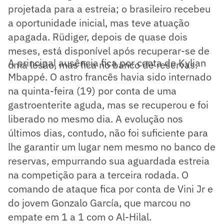
projetada para a estreia; o brasileiro recebeu
a oportunidade inicial, mas teve atuação
apagada. Rüdiger, depois de quase dois
meses, está disponível após recuperar-se de
A principal ausência fica por conta de Kylian
uma lesão, mas fica no banco de reservas.
Mbappé. O astro francês havia sido internado
na quinta-feira (19) por conta de uma
gastroenterite aguda, mas se recuperou e foi
liberado no mesmo dia. A evolução nos
últimos dias, contudo, não foi suficiente para
lhe garantir um lugar nem mesmo no banco de
reservas, empurrando sua aguardada estreia
na competição para a terceira rodada. O
comando de ataque fica por conta de Vini Jr e
do jovem Gonzalo García, que marcou no
empate em 1 a 1 com o Al-Hilal.