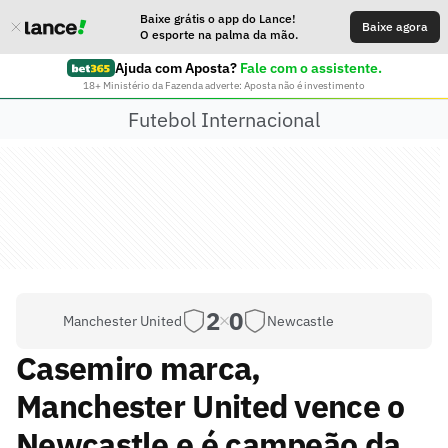
Baixe grátis o app do Lance!
Baixe agora
O esporte na palma da mão.
Ajuda com Aposta?
Fale com o assistente.
18+ Ministério da Fazenda adverte: Aposta não é investimento
Futebol Internacional
2
0
Manchester United
Newcastle
Casemiro marca,
Manchester United vence o
Newcastle e é campeão da