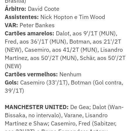
Brasília)
Árbitro:
David Coote
Assistentes:
Nick Hopton e Tim Wood
VAR:
Peter Bankes
Cartões amarelos:
Dalot, aos 9'/1T (MUN),
Fred, aos 36'/1T (MUN), Botman, aos 21'/2T
(NEW), Casemiro, aos 41/2T (MUN), Lisandro
Martínez, aos 50'/2T (MUN), Schär, aos 50'/2T
(NEW)
Cartões vermelhos:
Nenhum
Gols:
Casemiro (33'/1T), Botman (Gol contra,
39'/1T)
MANCHESTER UNITED:
De Gea; Dalot (Wan-
Bissaka, no intervalo), Varane, Lisandro
Martínez e Shaw; Casemiro, Fred (Sabitzer,