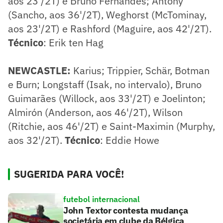
aos 23'/2T) e Bruno Fernandes; Antony
(Sancho, aos 36'/2T), Weghorst (McTominay,
aos 23'/2T) e Rashford (Maguire, aos 42'/2T).
Técnico
: Erik ten Hag
NEWCASTLE:
Karius; Trippier, Schär, Botman
e Burn; Longstaff (Isak, no intervalo), Bruno
Guimarães (Willock, aos 33'/2T) e Joelinton;
Almirón (Anderson, aos 46'/2T), Wilson
(Ritchie, aos 46'/2T) e Saint-Maximin (Murphy,
aos 32'/2T).
Técnico
: Eddie Howe
SUGERIDA PARA VOCÊ!
futebol internacional
John Textor contesta mudança
societária em clube da Bélgica