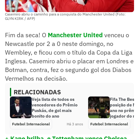
Casemiro abriu o caminho para a conquista do Manchester United (Foto:
GLYN KIRK / AFP)
Fim da seca! O
Manchester United
venceu o
Newcastle por 2 a 0 neste domingo, no
Wembley, e ficou com o título da Copa da Liga
Inglesa. Casemiro abriu o placar em Londres e
Botman, contra, fez o segundo gol dos Diabos
Vermelhos na decisão.
RELACIONADAS
Veja lista de todos os
Fifa The Best:
vencedores do Prêmio
posição de Ne
Puskás, de gol mais
ano no prêmio
bonito do ano
jogador do m
Futebol Internacional
Há 3 anos
Futebol Internacional
+ Kane brilha, e Tottenham vence Chelsea