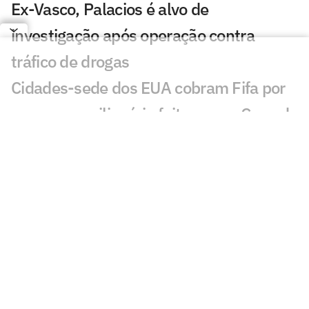
Ex-Vasco, Palacios é alvo de
investigação após operação contra
tráfico de drogas
Cidades-sede dos EUA cobram Fifa por
promessa milionária feita para a Copa do
Mundo de 2026
Premier League tem recorde de novos
técnicos em início de temporada
Kerolin é anunciada pelo Barcelona e se
torna maior transferência do clube no
feminino
Espanha define volta após título