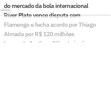
do mercado da bola internacional
River Plate vence disputa com
Flamengo e fecha acordo por Thiago
Almada por R$ 120 milhões
Leonardo Jardim e Filipe Luís são
sombras um do outro à frente de
Flamengo e Monaco
Jogos de hoje: quem joga no futebol e
onde assistir ao vivo – quinta-feira
(06/08/2026)
Messi brilha em primeiro jogo como
titular no Inter Miami pós-Copa