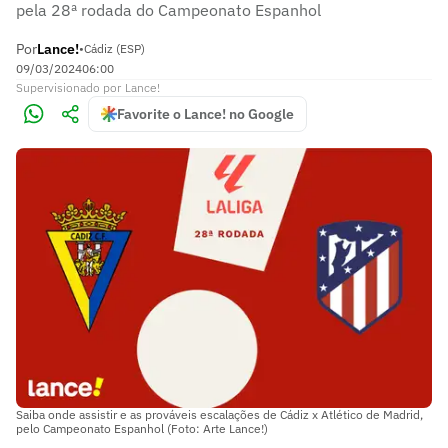
pela 28ª rodada do Campeonato Espanhol
Por
Lance!
•
Cádiz (ESP)
09/03/2024
06:00
Supervisionado
por
Lance!
Favorite o Lance! no Google
Saiba onde assistir e as prováveis escalações de Cádiz x Atlético de Madrid,
pelo Campeonato Espanhol (Foto: Arte Lance!)