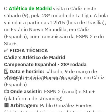
O
Atlético de Madrid
visita o Cádiz neste
sábado (9), pela 28ª rodada de La Liga. A bola
vai rolar a partir das 12h15 (hora de Brasília),
no Estádio Nuevo Mirandilla, em Cádiz
(Espanha), com transmissão da ESPN 2 e do
Star+.
✅ FICHA TÉCNICA
Cádiz x Atlético de Madrid
Campeonato Espanhol - 28ª rodada
🗓️ Data e horário:
sábado, 9 de março de
📍 Local:
Estádio Nuevo Mirandilla, em Cádiz
2024, às 12h15 (hora de Brasília)
(Espanha)
📺
Onde assistir:
ESPN 2 (canal) e Star+
(plataforma de streaming)
🟨 Arbitragem:
Pablo González Fuertes