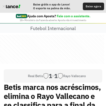
Baixe grátis o app do Lance!
Baixe agora
O esporte na palma da mão.
Ajuda com Aposta?
Fale com o assistente.
18+ Ministério da Fazenda adverte: Aposta não é investimento
Futebol Internacional
1
1
Real Betis
Rayo Vallecano
Betis marca nos acréscimos,
elimina o Rayo Vallecano e
se classifica para a final da