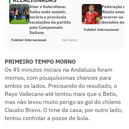
Inter x Salernitana:
Federação de 
Saiba onde assistir,
Rússia anunci
horário e prováveis
recorrer ao T
escalações da partida
decisões da Fi
pelo Campeonato
Futebol Internacional
Italiano
Futebol Internacional
Há 4 anos
PRIMEIRO TEMPO MORNO
Os 45 minutos iniciais na Andaluzia foram
mornos, com pouquíssimas chances para
ambos os lados. Precisando do resultado, o
Rayo Vallecano até tentou mais que o Betis,
mas não levou muito perigo ao gol do chileno
Claudio Bravo. O time da casa, por outro lado,
tentou controlar a posse de bola.