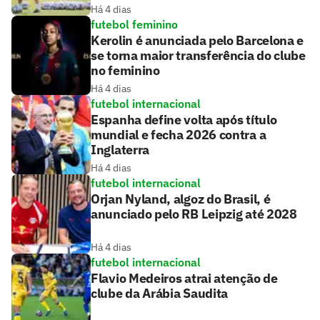
Há 4 dias
futebol feminino
Kerolin é anunciada pelo Barcelona e
se torna maior transferência do clube
no feminino
Há 4 dias
futebol internacional
Espanha define volta após título
mundial e fecha 2026 contra a
Inglaterra
Há 4 dias
futebol internacional
Orjan Nyland, algoz do Brasil, é
anunciado pelo RB Leipzig até 2028
Há 4 dias
futebol internacional
Flavio Medeiros atrai atenção de
clube da Arábia Saudita