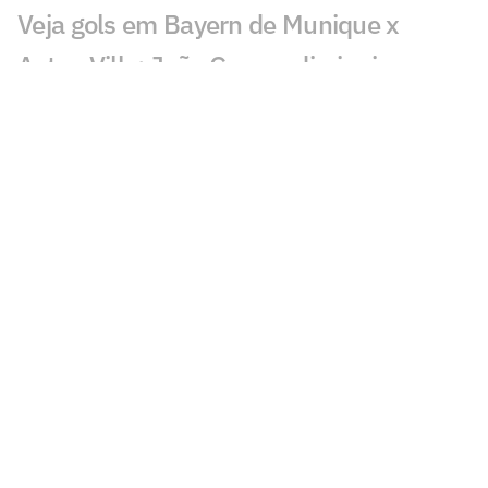
Veja gols em Bayern de Munique x
Aston Villa: João Gomes diminui
Liverpool x Monaco: onde assistir,
horário e prováveis escalações
Lúcio de Castro: Fifa, Infantino e o
fantasma de ghost
Chelsea x Milan: onde assistir, horário e
prováveis escalações
Chelsea muda estratégia com Xabi
Alonso e aposta na experiência
Jogador fica livre no mercado após a
Copa do Mundo pela Seleção