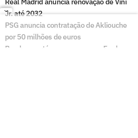
Real Madrid anuncia renovação de Vini
Jr. até 2032
PSG anuncia contratação de Akliouche
por 50 milhões de euros
Bracks mantém esperança por Fred no
Atlético: 'Temos essa chama acesa'
Ansu Fati destaca estilo de Filipe Luís no
Monaco: 'Vai ser bom para mim'
Ex-Botafogo, Lucas Perri se aproxima de
clube da Itália
Após fracasso na Copa do Mundo,
Uruguai anuncia Diego Forlán como novo