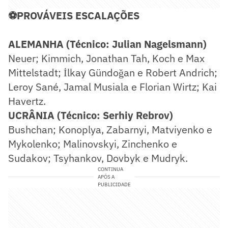
⚽PROVÁVEIS ESCALAÇÕES
ALEMANHA (Técnico: Julian Nagelsmann)
Neuer; Kimmich, Jonathan Tah, Koch e Max
Mittelstadt; İlkay Gündoğan e Robert Andrich;
Leroy Sané, Jamal Musiala e Florian Wirtz; Kai
Havertz.
UCRÂNIA (Técnico: Serhiy Rebrov)
Bushchan; Konoplya, Zabarnyi, Matviyenko e
Mykolenko; Malinovskyi, Zinchenko e
Sudakov; Tsyhankov, Dovbyk e Mudryk.
CONTINUA
APÓS A
PUBLICIDADE