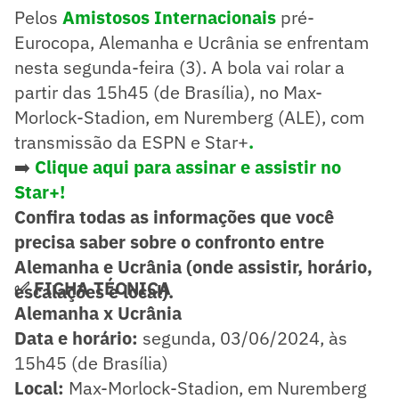
Pelos
Amistosos Internacionais
pré-
Eurocopa, Alemanha e Ucrânia se enfrentam
nesta segunda-feira (3). A bola vai rolar a
partir das 15h45 (de Brasília), no Max-
Morlock-Stadion, em Nuremberg (ALE), com
transmissão da ESPN e Star+
.
➡️
Clique aqui para assinar e assistir no
Star+!
Confira todas as informações que você
precisa saber sobre o confronto entre
Alemanha e Ucrânia (onde assistir, horário,
✅ FICHA TÉCNICA
escalações e local).
Alemanha x Ucrânia
Data e horário:
segunda, 03/06/2024, às
15h45 (de Brasília)
Local:
Max-Morlock-Stadion, em Nuremberg