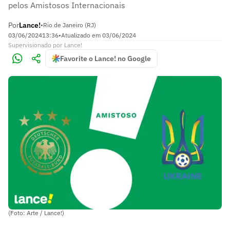
pelos Amistosos Internacionais
Por
Lance!
•
Rio de Janeiro (RJ)
03/06/2024
13:36
•
Atualizado em
03/06/2024
Supervisionado
por
Lance!
Favorite o Lance! no Google
(Foto: Arte / Lance!)