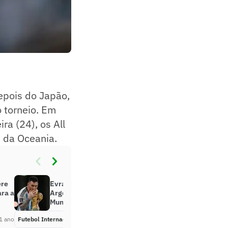
epois do Japão,
 torneio. Em
a (24), os All
e da Oceania.
ere
Evra acusa Fifa de beneficiar
ara a
Argentina e Messi na Copa do
Mundo de 2022
1 ano
Futebol Internacional
Há 1 ano