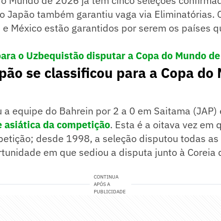
do Mundo de 2026 já tem cinco seleções confirma
o Japão também garantiu vaga via Eliminatórias. 
e México estão garantidos por serem os países qu
para o Uzbequistão disputar a Copa do Mundo de
ão se classificou para a Copa do
 a equipe do Bahrein por 2 a 0 em Saitama (JAP)
e asiática da competição
. Esta é a oitava vez em 
petição; desde 1998, a seleção disputou todas as
rtunidade em que sediou a disputa junto à Coreia 
CONTINUA
APÓS A
PUBLICIDADE