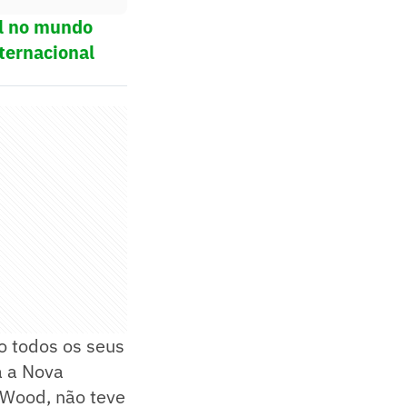
ol no mundo
ternacional
o todos os seus
a a Nova
s Wood, não teve