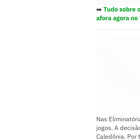
➡️
Tudo sobre o
afora agora no
Nas Eliminatór
jogos. A decisã
Caledônia. Por 