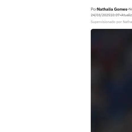
Por
Nathalia Gomes
•
N
24/03/2025
10:07
•
Atuali
Supervisionado
por
Natha