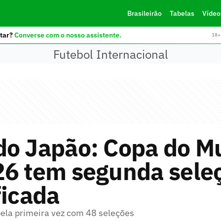
Brasileirão
Tabelas
Vídeo
tar?
Converse com o nosso assistente.
18+ 
Futebol Internacional
do Japão: Copa do M
26 tem segunda sele
ficada
pela primeira vez com 48 seleções