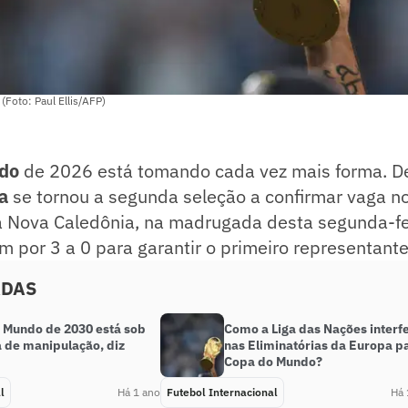
Foto: Paul Ellis/AFP)
do
de 2026 está tomando cada vez mais forma. D
a
se tornou a segunda seleção a confirmar vaga no
a Nova Caledônia, na madrugada desta segunda-feir
 por 3 a 0 para garantir o primeiro representant
ADAS
 Mundo de 2030 está sob
Como a Liga das Nações interf
a de manipulação, diz
nas Eliminatórias da Europa p
Copa do Mundo?
l
Há 1 ano
Futebol Internacional
Há 