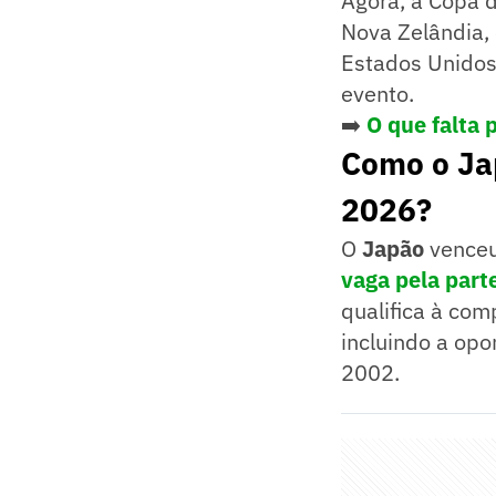
Agora, a Copa 
Nova Zelândia, 
Estados Unidos 
evento.
➡️
O que falta 
Como o Jap
2026?
O
Japão
venceu
vaga pela part
qualifica à com
incluindo a opo
2002.