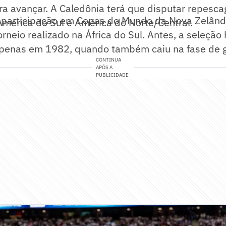
ra avançar. A Caledônia terá que disputar repesc
a participação em Copas do Mundo da Nova Zelân
América do Sul e América do Norte/Central.
orneio realizado na África do Sul. Antes, a seleção
penas em 1982, quando também caiu na fase de 
CONTINUA
APÓS A
PUBLICIDADE