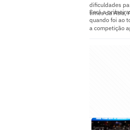
dificuldades pa
Será a primeir
times da Ásia, 
quando foi ao t
a competição a