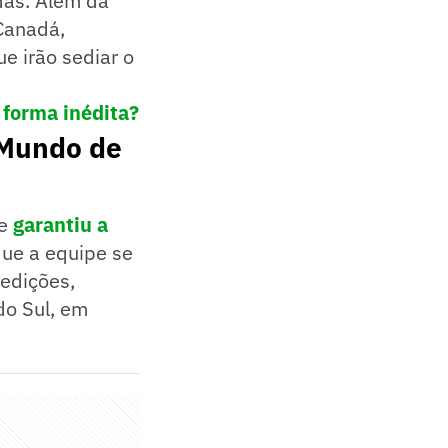
das. Além da
Canadá,
e irão sediar o
 forma inédita?
 Mundo de
 e
garantiu a
que a equipe se
 edições,
do Sul, em