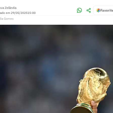
ova Zelândia
Favorit
zado em
29/05/2025
15:00
lia Gomes