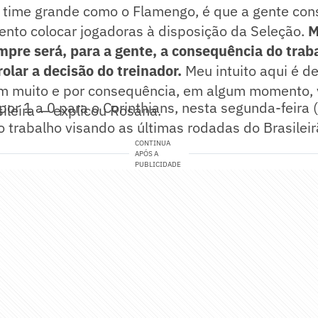
time grande como o Flamengo, é que a gente co
to colocar jogadoras à disposição da Seleção.
M
pre será, para a gente, a consequência do traba
olar a decisão do treinador.
Meu intuito aqui é d
em muito e por consequência, em algum momento, 
por 1 a 0 para o Corinthians, nesta segunda-feira 
ileira — explicou Rosana.
 trabalho visando as últimas rodadas do Brasileir
CONTINUA
APÓS A
PUBLICIDADE