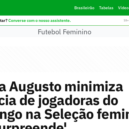
Brasileirão
Tabelas
Vídeo
tar?
Converse com o nosso assistente.
18+ 
Futebol Feminino
a Augusto minimiza
ia de jogadoras do
ngo na Seleção femi
urpreende'