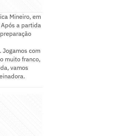
ica Mineiro, em
 Após a partida
 preparação
os. Jogamos com
o muito franco,
tida, vamos
einadora.