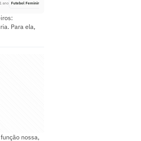
1 ano
Futebol Feminino
Há 1 ano
iros:
ia. Para ela,
função nossa,