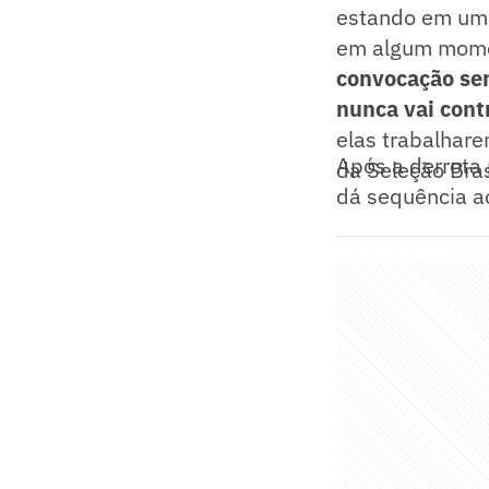
estando em um 
em algum momen
convocação sem
nunca vai contr
elas trabalhar
Após a derrota 
da Seleção Bras
dá sequência ao