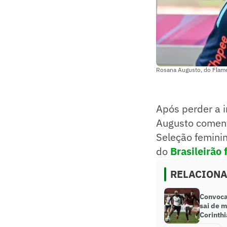
Rosana Augusto, do Flame
Após perder a 
Augusto coment
Seleção feminin
do
Brasileirão
RELACION
Convoca
sai de 
Corinthi