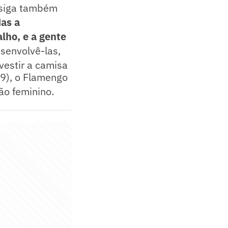
nsiga também
as a
lho, e a gente
esenvolvê-las,
vestir a camisa
(9), o Flamengo
ão feminino.