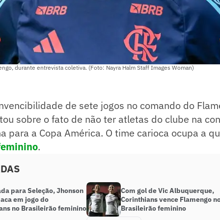
ngo, durante entrevista coletiva. (Foto: Nayra Halm Staff Images Woman)
invencibilidade de sete jogos no comando do Fla
ou sobre o fato de não ter atletas do clube na c
a para a Copa América. O time carioca ocupa a qu
 feminino
.
ADAS
da para Seleção, Jhonson
Com gol de Vic Albuquerque,
maca em jogo do
Corinthians vence Flamengo n
ans no Brasileirão feminino
Brasileirão feminino