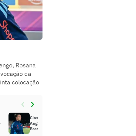
mengo, Rosana
onvocação da
inta colocação
Classificado, Flamengo de Rosana
o
Augusto enfrenta Corinthians pelo
Brasileirão feminino