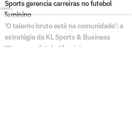
Sports gerencia carreiras no futebol
feminino
'O talento bruto está na comunidade': a
estratégia da KL Sports & Business
Women no futebol feminino
Carol Martins celebra gol em vitória do
Bahia e mira sequência no Brasileirão
Feminino
CBF altera a data dos jogos da Copa do
Brasil Feminina
Flamengo e Maricá negociam parceria
para impulsionar o futebol feminino