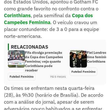
dos Estados Unidos, apontou o Gotham FC
como grande favorito no confronto contra o
Corinthians
, pela semifinal da
Copa dos
Campeões Feminina
. O veículo cravou um
placar contundente: de 3 a 0 para a equipe
norte-americana.
RELACIONADAS
Fifa divulga premiação
Fiel Londres 
da Copa dos Campeões
time feminino
Feminina; veja quanto
Corinthians na
Corinthians pode
receber
Futebol Feminino
Futebol Feminino
Há 6 meses
Os times se enfrentam nesta quarta-feira
(28), às 9h30 (horário de Brasília). De acordo
com a análise do jornal, apesar de serem
adversários pouco habituados a se enfrentar,