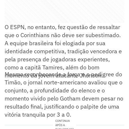
O ESPN, no entanto, fez questão de ressaltar
que o Corinthians não deve ser subestimado.
A equipe brasileira foi elogiada por sua
identidade competitiva, tradição vencedora e
pela presença de jogadoras experientes,
como a capitã Tamires, além do bom
Mesmo reconhecendo a força e o pedigree do
momento da jovem atacante Jhonson.
Timão, o jornal norte-americano avaliou que o
conjunto, a profundidade do elenco e o
momento vivido pelo Gotham devem pesar no
resultado final, justificando o palpite de uma
vitória tranquila por 3 a 0.
CONTINUA
APÓS A