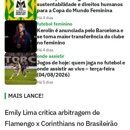
sustentabilidade e direitos humanos
para a Copa do Mundo Feminina
Há 4 dias
futebol feminino
Kerolin é anunciada pelo Barcelona e
se torna maior transferência do clube
no feminino
Há 4 dias
onde assistir
Jogos de hoje: quem joga no futebol e
onde assistir ao vivo – terça-feira
(04/08/2026)
Há 5 dias
MAIS LANCE!
Emily Lima critica arbitragem de
Flamengo x Corinthians no Brasileirão