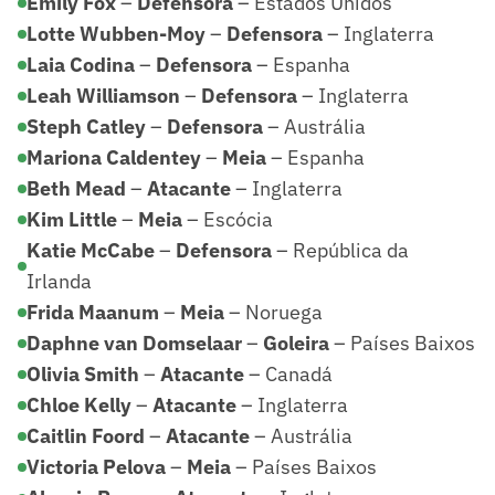
Emily Fox
–
Defensora
– Estados Unidos
Lotte Wubben-Moy
–
Defensora
– Inglaterra
Laia Codina
–
Defensora
– Espanha
Leah Williamson
–
Defensora
– Inglaterra
Steph Catley
–
Defensora
– Austrália
Mariona Caldentey
–
Meia
– Espanha
Beth Mead
–
Atacante
– Inglaterra
Kim Little
–
Meia
– Escócia
Katie McCabe
–
Defensora
– República da
Irlanda
Frida Maanum
–
Meia
– Noruega
Daphne van Domselaar
–
Goleira
– Países Baixos
Olivia Smith
–
Atacante
– Canadá
Chloe Kelly
–
Atacante
– Inglaterra
Caitlin Foord
–
Atacante
– Austrália
Victoria Pelova
–
Meia
– Países Baixos