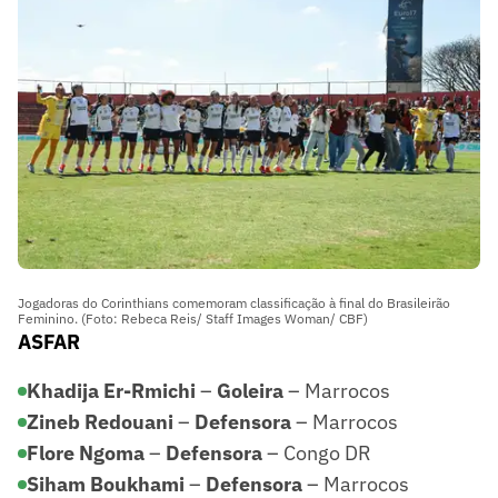
Jogadoras do Corinthians comemoram classificação à final do Brasileirão
Feminino. (Foto: Rebeca Reis/ Staff Images Woman/ CBF)
ASFAR
Khadija Er-Rmichi
–
Goleira
– Marrocos
Zineb Redouani
–
Defensora
– Marrocos
Flore Ngoma
–
Defensora
– Congo DR
Siham Boukhami
–
Defensora
– Marrocos