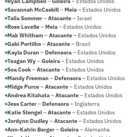
Ryan Campbell
–
Goleira
– Estados Unidos
Savannah McCaskill
–
Meia
– Estados Unidos
Talia Sommer
–
Atacante
– Israel
Rose Lavelle
–
Meia
– Estados Unidos
Mak Whitham
–
Atacante
– Estados Unidos
Gabi Portilho
–
Atacante
– Brasil
Kayla Duran
–
Defensora
– Estados Unidos
Teagan Wy
–
Goleira
– Estados Unidos
Soa Cook
–
Atacante
– Estados Unidos
Mandy Freeman
–
Defensora
– Estados Unidos
Midge Purce
–
Atacante
– Estados Unidos
Andrea Kitahata
–
Atacante
– Estados Unidos
Jess Carter
–
Defensora
– Inglaterra
Katie Stengel
–
Atacante
– Estados Unidos
Jordynn Dudley
–
Atacante
– Estados Unidos
Ann-Katrin Berger
–
Goleira
– Alemanha