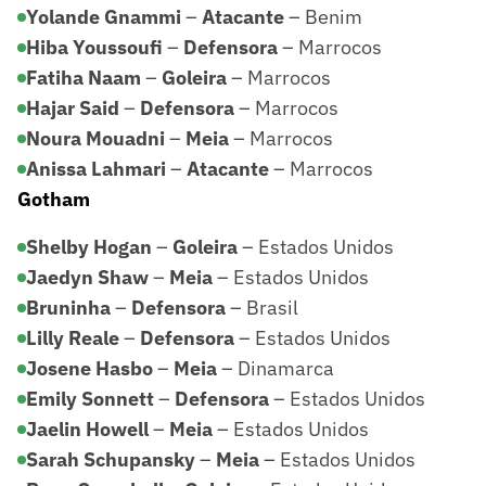
Yolande Gnammi
–
Atacante
– Benim
Hiba Youssoufi
–
Defensora
– Marrocos
Fatiha Naam
–
Goleira
– Marrocos
Hajar Said
–
Defensora
– Marrocos
Noura Mouadni
–
Meia
– Marrocos
Anissa Lahmari
–
Atacante
– Marrocos
Gotham
Shelby Hogan
–
Goleira
– Estados Unidos
Jaedyn Shaw
–
Meia
– Estados Unidos
Bruninha
–
Defensora
– Brasil
Lilly Reale
–
Defensora
– Estados Unidos
Josene Hasbo
–
Meia
– Dinamarca
Emily Sonnett
–
Defensora
– Estados Unidos
Jaelin Howell
–
Meia
– Estados Unidos
Sarah Schupansky
–
Meia
– Estados Unidos