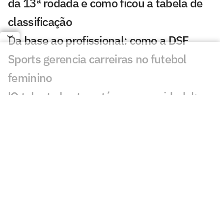
da 13ª rodada e como ficou a tabela de
classificação
Da base ao profissional: como a DSF
Sports gerencia carreiras no futebol
feminino
'O talento bruto está na comunidade': a
estratégia da KL Sports & Business
Women no futebol feminino
Carol Martins celebra gol em vitória do
Bahia e mira sequência no Brasileirão
Feminino
CBF altera a data dos jogos da Copa do