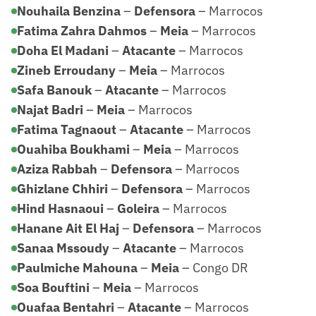
Nouhaila Benzina
–
Defensora
– Marrocos
Fatima Zahra Dahmos
–
Meia
– Marrocos
Doha El Madani
–
Atacante
– Marrocos
Zineb Erroudany
–
Meia
– Marrocos
Safa Banouk
–
Atacante
– Marrocos
Najat Badri
–
Meia
– Marrocos
Fatima Tagnaout
–
Atacante
– Marrocos
Ouahiba Boukhami
–
Meia
– Marrocos
Aziza Rabbah
–
Defensora
– Marrocos
Ghizlane Chhiri
–
Defensora
– Marrocos
Hind Hasnaoui
–
Goleira
– Marrocos
Hanane Ait El Haj
–
Defensora
– Marrocos
Sanaa Mssoudy
–
Atacante
– Marrocos
Paulmiche Mahouna
–
Meia
– Congo DR
Soa Bouftini
–
Meia
– Marrocos
Ouafaa Bentahri
–
Atacante
– Marrocos