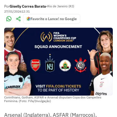
Por
Giselly Correa Barata
•
Rio de Janeiro (RJ)
27/01/2026
12:31
Favorite o Lance! no Google
Corinthians, Gotham, ASFAR e Arsenal disputam Copa dos Campeões
Feminina. (Foto: Fifa/Divulgação)
Arsenal (Inglaterra), ASFAR (Marrocos),