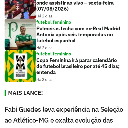
onde assistir ao vivo – sexta-feira
(07/08/2026)
Há 2 dias
futebol feminino
Palmeiras fecha com ex-Real Madrid
Antonia após seis temporadas no
futebol espanhol
Há 2 dias
futebol feminino
Copa Feminina irá parar calendário
do futebol brasileiro por até 45 dias;
entenda
Há 2 dias
MAIS LANCE!
Fabi Guedes leva experiência na Seleção
ao Atlético-MG e exalta evolução das