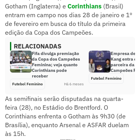
Gotham (Inglaterra) e
Corinthians
(Brasil)
entram em campo nos dias 28 de janeiro e 1º
de fevereiro em busca do título da primeira
edição da Copa dos Campeões.
RELACIONADAS
Fifa divulga premiação
Empresa de M
da Copa dos Campeões
Kang entra c
Feminina; veja quanto
parceira da C
Corinthians pode
Campeões Fe
receber
Futebol Feminino
Futebol Feminino
Há 6 meses
As semifinais serão disputadas na quarta-
feira (28), no Estádio do Brentford. O
Corinthians enfrenta o Gotham às 9h30 (de
Brasília), enquanto Arsenal e ASFAR duelam
às 15h.