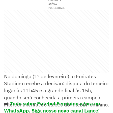
CONTINUA
APÓS A
PUBLICIDADE
No domingo (1º de fevereiro), o Emirates
Stadium recebe a decisão: disputa do terceiro
lugar às 11h45 e a grande final às 15h,
quando será conhecida a primeira campeã
➡️
Tudo sobre Futebol Feminino agora no
intercontinental de clubes do futebol feminino.
WhatsApp. Siga nosso novo canal Lance!