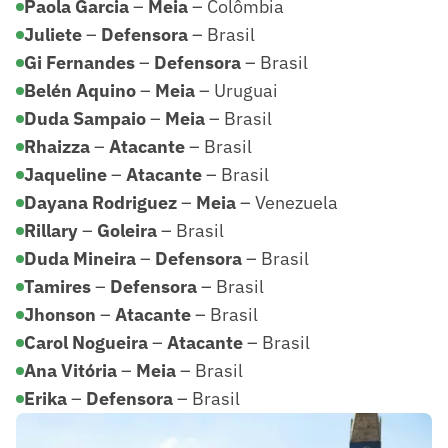
Paola Garcia
–
Meia
– Colômbia
Juliete
–
Defensora
– Brasil
Gi Fernandes
–
Defensora
– Brasil
Belén Aquino
–
Meia
– Uruguai
Duda Sampaio
–
Meia
– Brasil
Rhaizza
–
Atacante
– Brasil
Jaqueline
–
Atacante
– Brasil
Dayana Rodriguez
–
Meia
– Venezuela
Rillary
–
Goleira
– Brasil
Duda Mineira
–
Defensora
– Brasil
Tamires
–
Defensora
– Brasil
Jhonson
–
Atacante
– Brasil
Carol Nogueira
–
Atacante
– Brasil
Ana Vitória
–
Meia
– Brasil
Erika
–
Defensora
– Brasil