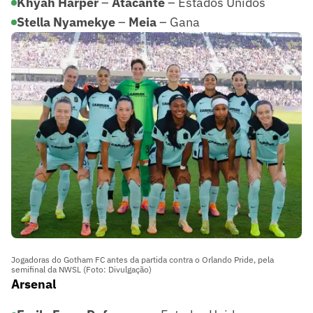
Khyah Harper
–
Atacante
– Estados Unidos
Stella Nyamekye
–
Meia
– Gana
Jogadoras do Gotham FC antes da partida contra o Orlando Pride, pela
semifinal da NWSL (Foto: Divulgação)
Arsenal