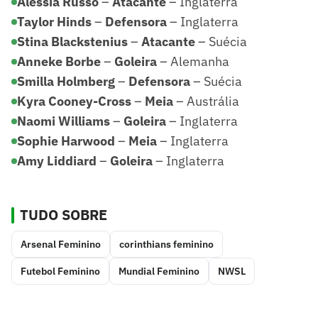
Alessia Russo
–
Atacante
– Inglaterra
Taylor Hinds
–
Defensora
– Inglaterra
Stina Blackstenius
–
Atacante
– Suécia
Anneke Borbe
–
Goleira
– Alemanha
Smilla Holmberg
–
Defensora
– Suécia
Kyra Cooney-Cross
–
Meia
– Austrália
Naomi Williams
–
Goleira
– Inglaterra
Sophie Harwood
–
Meia
– Inglaterra
Amy Liddiard
–
Goleira
– Inglaterra
TUDO SOBRE
Arsenal Feminino
corinthians feminino
Futebol Feminino
Mundial Feminino
NWSL