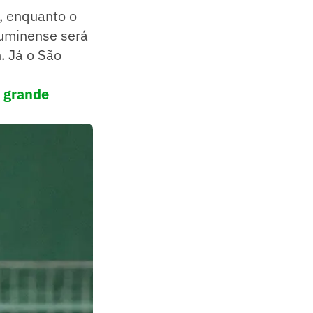
, enquanto o
luminense será
h. Já o São
 grande