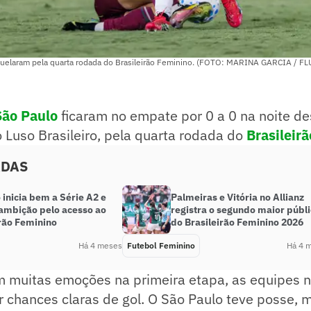
uelaram pela quarta rodada do Brasileirão Feminino. (FOTO: MARINA GARCIA / F
São Paulo
ficaram no empate por 0 a 0 na noite d
o Luso Brasileiro, pela quarta rodada do
Brasileir
ADAS
o inicia bem a Série A2 e
Palmeiras e Vitória no Allianz
 ambição pelo acesso ao
registra o segundo maior públ
irão Feminino
do Brasileirão Feminino 2026
Há 4 meses
Futebol Feminino
Há 4 
 muitas emoções na primeira etapa, as equipes 
 chances claras de gol. O São Paulo teve posse, 