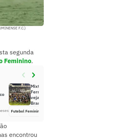
LUMINENSE F.C.)
esta segunda
ão Feminino
.
Mixto vence a primeira na A1,
Ferroviária e Grêmio empatam:
ico
veja resultados deste sábado no
Brasileirão Feminino
meses
Futebol Feminino
Há 4 meses
não
mas encontrou