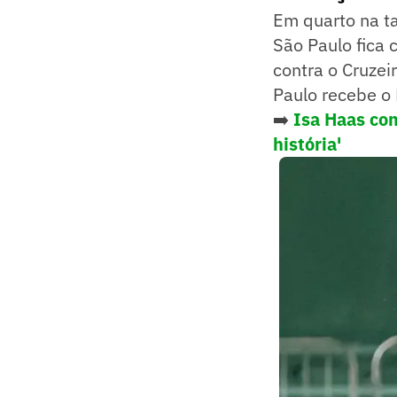
Em quarto na ta
São Paulo fica 
contra o Cruzei
Paulo recebe o 
➡️
Isa Haas co
história'