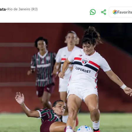
rata
•
Rio de Janeiro (RJ)
Favorit