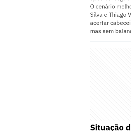
O cenário melh
Silva e Thiago V
acertar cabecei
mas sem balanç
Situação d