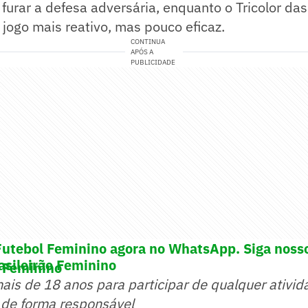
 furar a defesa adversária, enquanto o Tricolor das
jogo mais reativo, mas pouco eficaz.
CONTINUA
APÓS A
PUBLICIDADE
Futebol Feminino agora no WhatsApp. Siga noss
asileirão Feminino
 Feminino
mais de 18 anos para participar de qualquer ativid
 de forma responsável