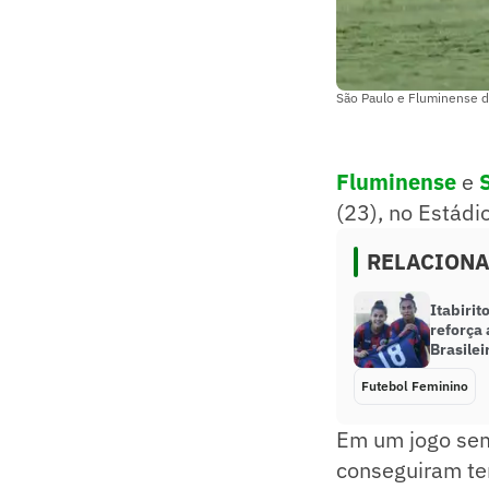
São Paulo e Fluminense d
Fluminense
e
(23), no Estádi
RELACION
Itabirit
reforça
Brasile
Futebol Feminino
Em um jogo sem
conseguiram ter