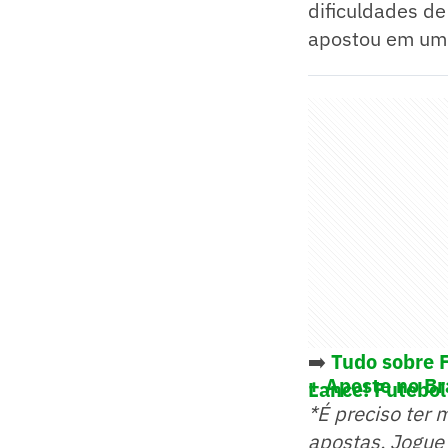
dificuldades de
apostou em um 
➡️
Tudo sobre 
+ Aposte no Br
Lance! Futebol
*É preciso ter 
apostas. Jogue