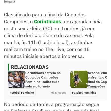
Images)
Classificado para a final da Copa dos
Campeões, o
Corinthians
tem agenda cheia
nesta sexta-feira (30) em Londres, já em
clima de decisão diante do Arsenal. Pela
manhã, às 11h (horário local), as Brabas
realizam treino no The Hive, com os 15
minutos iniciais abertos à imprensa.
RELACIONADAS
Corinthians estreia na
Arsenal elimi
Copa dos Campeões
enfrenta o Cor
Feminina: saiba tudo
final da Copa 
sobre o torneio
Campeões
Futebol Feminino
Há 6 meses
Futebol Feminino
No período da tarde, a programação segue