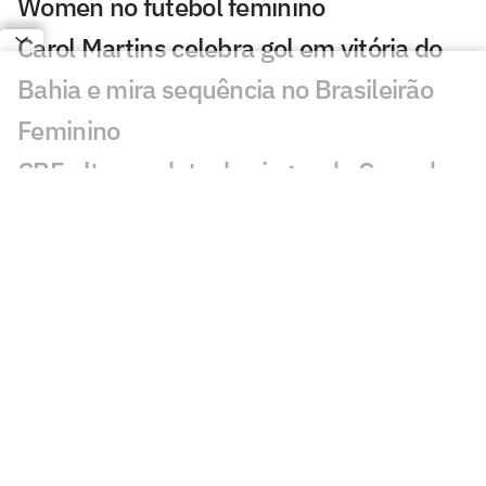
Women no futebol feminino
Carol Martins celebra gol em vitória do
Bahia e mira sequência no Brasileirão
Feminino
CBF altera a data dos jogos da Copa do
Brasil Feminina
Flamengo e Maricá negociam parceria
para impulsionar o futebol feminino
Paulistão F e Copinha F terão novos
nomes após FPF renovar com
patrocinador
Conheça a psicóloga que virou agente