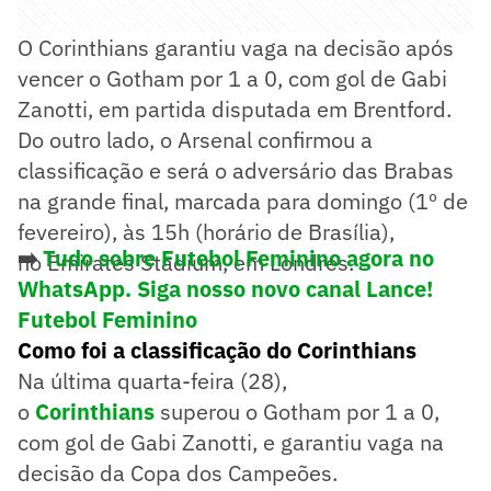
O Corinthians garantiu vaga na decisão após
vencer o Gotham por 1 a 0, com gol de Gabi
Zanotti, em partida disputada em Brentford.
Do outro lado, o Arsenal confirmou a
classificação e será o adversário das Brabas
na grande final, marcada para domingo (1º de
fevereiro), às 15h (horário de Brasília),
➡️
Tudo sobre Futebol Feminino agora no
no Emirates Stadium, em Londres.
WhatsApp. Siga nosso novo canal Lance!
Futebol Feminino
Como foi a classificação do Corinthians
Na última quarta-feira (28),
o
Corinthians
superou o Gotham por 1 a 0,
com gol de Gabi Zanotti, e garantiu vaga na
decisão da Copa dos Campeões.