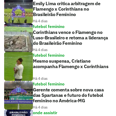
Emily Lima critica arbitragem de
Flamengo x Corinthians no
Brasileirão Feminino
Há 4 dias
futebol feminino
Corinthians vence o Flamengo no
Luso-Brasileiro e retoma a liderança
do Brasileirão Feminino
Há 4 dias
futebol feminino
Mesmo suspensa, Cristiane
acompanha Flamengo x Corinthians
Há 4 dias
futebol feminino
Gerente comenta sobre nova casa
das Spartanas e futuro do futebol
feminino no América-MG
Há 4 dias
onde assistir