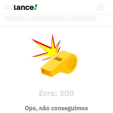
Erro:
500
Ops, não conseguimos