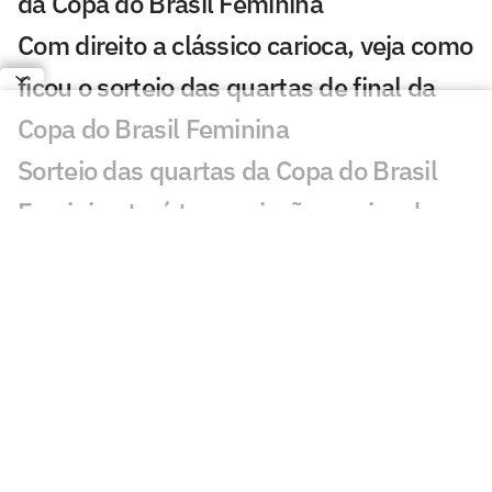
da Copa do Brasil Feminina
Com direito a clássico carioca, veja como
ficou o sorteio das quartas de final da
Copa do Brasil Feminina
Sorteio das quartas da Copa do Brasil
Feminina terá transmissão ao vivo do
Lance! TV
Jogos de hoje: quem joga no futebol e
onde assistir ao vivo – sexta-feira
(24/07/2026)
Serrana celebra vaga do São Paulo e
projeta sonho na Copa do Brasil