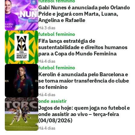
futebol feminino
Gabi Nunes é anunciada pelo Orlando
Pride e jogará com Marta, Luana,
Angelina e Rafaelle
Há 3 dias
futebol feminino
Fifa lança estratégia de
sustentabilidade e direitos humanos
para a Copa do Mundo Feminina
Há 4 dias
futebol feminino
Kerolin é anunciada pelo Barcelona e
se torna maior transferência do clube
no feminino
Há 4 dias
onde assistir
Jogos de hoje: quem joga no futebol e
onde assistir ao vivo – terça-feira
(04/08/2026)
Há 4 dias