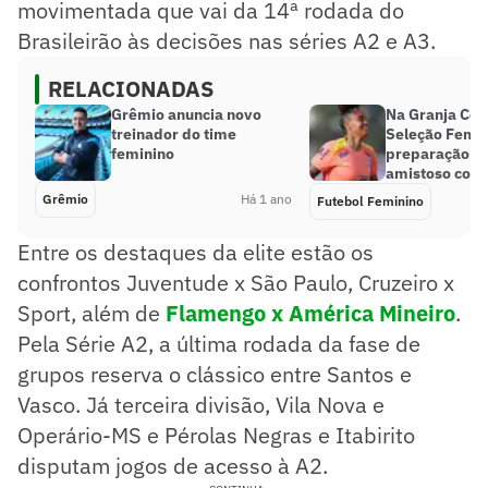
movimentada que vai da 14ª rodada do
Brasileirão às decisões nas séries A2 e A3.
RELACIONADAS
Grêmio anuncia novo
Na Granja Com
treinador do time
Seleção Femin
feminino
preparação ex
amistoso cont
Grêmio
Há 1 ano
Futebol Feminino
Entre os destaques da elite estão os
confrontos Juventude x São Paulo, Cruzeiro x
Sport, além de
Flamengo x América Mineiro
.
Pela Série A2, a última rodada da fase de
grupos reserva o clássico entre Santos e
Vasco. Já terceira divisão, Vila Nova e
Operário-MS e Pérolas Negras e Itabirito
disputam jogos de acesso à A2.