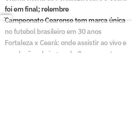
foi em final; relembre
Campeonato Cearense tem marca única
no futebol brasileiro em 30 anos
Fortaleza x Ceará: onde assistir ao vivo e
escalações do jogo pelo Campeonato
Cearense
Veja números de Ceará e Fortaleza,
finalistas do Estadual
Ceará e Fortaleza travam quarto duelo
seguido em final de Cearense
Exclusivo: ex-treinador do Fortaleza
assume sub-17 feminino do Corinthians