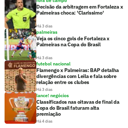
fora de campo
Decisão da arbitragem em Fortaleza x
Palmeiras choca: 'Claríssimo'
Há 3 dias
palmeiras
Veja os cinco gols de Fortaleza x
Palmeiras na Copa do Brasil
Há 3 dias
futebol nacional
Flamengo x Palmeiras: BAP detalha
divergências com Leila e fala sobre
relação entre os clubes
Há 3 dias
lance! negócios
Classificados nas oitavas de final da
Copa do Brasil faturam alta
premiação
Há 4 dias