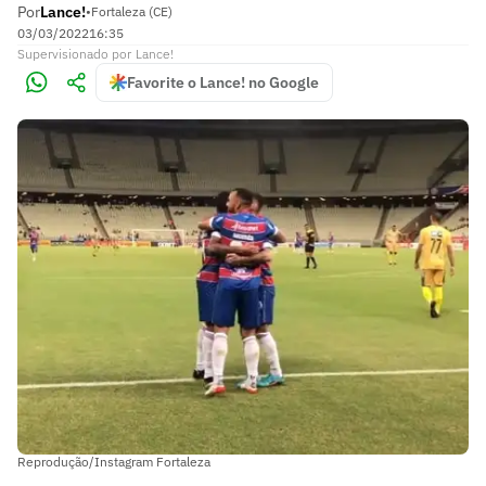
Por
Lance!
•
Fortaleza (CE)
03/03/2022
16:35
Supervisionado
por
Lance!
Favorite o Lance! no Google
Reprodução/Instagram Fortaleza