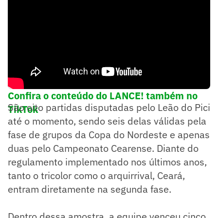
Confira o conteúdo do LANCE! também no
São oito partidas disputadas pelo Leão do Pici
TikTok
até o momento, sendo seis delas válidas pela
fase de grupos da Copa do Nordeste e apenas
duas pelo Campeonato Cearense. Diante do
regulamento implementado nos últimos anos,
tanto o tricolor como o arquirrival, Ceará,
entram diretamente na segunda fase.
Dentro dessa amostra, a equipe venceu cinco