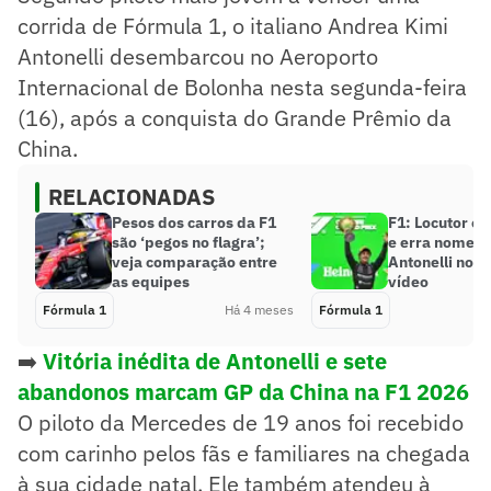
corrida de Fórmula 1, o italiano Andrea Kimi
Antonelli desembarcou no Aeroporto
Internacional de Bolonha nesta segunda-feira
(16), após a conquista do Grande Prêmio da
China.
RELACIONADAS
Pesos dos carros da F1
F1: Locutor c
são ‘pegos no flagra’;
e erra nome d
veja comparação entre
Antonelli no G
as equipes
vídeo
Fórmula 1
Há 4 meses
Fórmula 1
➡️
Vitória inédita de Antonelli e sete
abandonos marcam GP da China na F1 2026
O piloto da Mercedes de 19 anos foi recebido
com carinho pelos fãs e familiares na chegada
à sua cidade natal. Ele também atendeu à