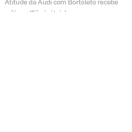
Atitude da Audi com Bortoleto recebe
críticas: 'São inúteis'
Norris vence na Hungria após novo
drama da McLaren na F1
F1 confirma retorno de etapa ao
calendário de 2026
Volta a volta da vitória de Norris no GP
da Hungria pela F1 2026
Exclusivo: Felipe Massa relembra
acidente 'da mola' que mudou sua vida
na F1
Fórmula 1 hoje: horários e onde assistir