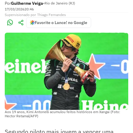
Por
Guilherme Veiga
•
Rio de Janeiro (RJ)
17/03/2026
20:46
Supervisionado
por
Thiago Fernandes
Favorite o Lance! no Google
Aos 19 anos, Kimi Antonelli acumulou feitos históricos em Xangai (Foto:
Hector Retamal/AFP)
Segundo piloto mais jovem a vencer uma