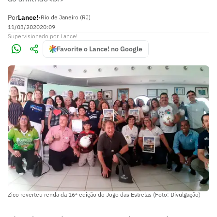
Por
Lance!
•
Rio de Janeiro (RJ)
11/03/2020
20:09
Supervisionado
por
Lance!
Favorite o Lance! no Google
Zico reverteu renda da 16ª edição do Jogo das Estrelas (Foto: Divulgação)