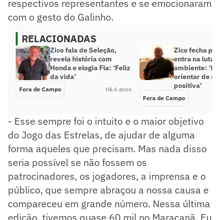
respectivos representantes e se emocionaram
com o gesto do Galinho.
RELACIONADAS
Zico fala de Seleção,
Zico fecha par
revela história com
entra na luta 
Honda e elogia Fla: ‘Feliz
ambiente: ‘Bu
da vida’
orientar de m
positiva’
Fora de Campo
Há 6 anos
Fora de Campo
- Esse sempre foi o intuito e o maior objetivo
do Jogo das Estrelas, de ajudar de alguma
forma aqueles que precisam. Mas nada disso
seria possível se não fossem os
patrocinadores, os jogadores, a imprensa e o
público, que sempre abraçou a nossa causa e
compareceu em grande número. Nessa última
edição, tivemos quase 60 mil no Maracanã. Eu