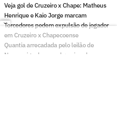
Veja gol de Cruzeiro x Chape: Matheus
Henrique e Kaio Jorge marcam
Torcedores pedem expulsão de jogador
em Cruzeiro x Chapecoense
Quantia arrecadada pelo leilão de
Neymar iguala recorde; veja valor
Bia Zaneratto aparece em episódio da
nova temporada de Ted Lasso
Público decidirá qual partida do
Brasileirão passará na Ge TV
Resposta de Neymar a presidente do
Remo viraliza: 'Psicológico forte'