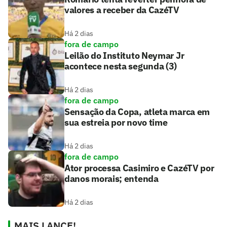
valores a receber da CazéTV
Há 2 dias
fora de campo
Leilão do Instituto Neymar Jr
acontece nesta segunda (3)
Há 2 dias
fora de campo
Sensação da Copa, atleta marca em
sua estreia por novo time
Há 2 dias
fora de campo
Ator processa Casimiro e CazéTV por
danos morais; entenda
Há 2 dias
MAIS LANCE!