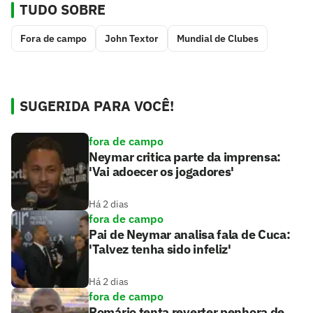
TUDO SOBRE
Fora de campo
John Textor
Mundial de Clubes
SUGERIDA PARA VOCÊ!
fora de campo
Neymar critica parte da imprensa:
'Vai adoecer os jogadores'
Há 2 dias
fora de campo
Pai de Neymar analisa fala de Cuca:
'Talvez tenha sido infeliz'
Há 2 dias
fora de campo
Romário tenta reverter penhora de