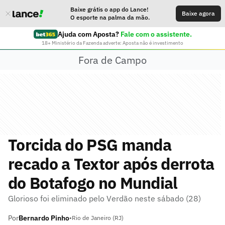
Baixe grátis o app do Lance!
Baixe agora
O esporte na palma da mão.
Ajuda com Aposta?
Fale com o assistente.
18+ Ministério da Fazenda adverte: Aposta não é investimento
Fora de Campo
Torcida do PSG manda
recado a Textor após derrota
do Botafogo no Mundial
Glorioso foi eliminado pelo Verdão neste sábado (28)
Por
Bernardo Pinho
•
Rio de Janeiro (RJ)