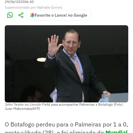
29/06/2025
06:45
Supervisionado
por
Nathalia Gomes
Favorite o Lance! no Google
John Textor no Lincoln Field para acompanhar Palmeiras x Botafogo (Foto:
Juan Mabromata/AFP)
O Botafogo perdeu para o Palmeiras por 1 a 0,
neste sábado (28), e foi eliminado do
Mundial