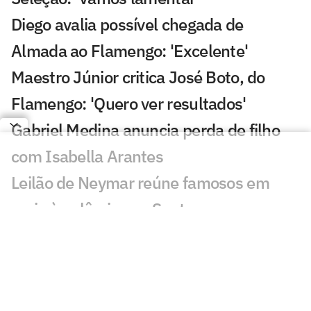
Diego avalia possível chegada de
Almada ao Flamengo: 'Excelente'
Maestro Júnior critica José Boto, do
Flamengo: 'Quero ver resultados'
Gabriel Medina anuncia perda de filho
com Isabella Arantes
Leilão de Neymar reúne famosos em
meio à polêmica no Santos
Incêndio destrói apartamento de Kayky
Mota, nadador olímpico pelo Brasil
Cicinho debocha de suposto pedido de