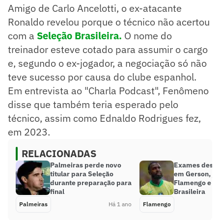
Amigo de Carlo Ancelotti, o ex-atacante
Ronaldo revelou porque o técnico não acertou
com a
Seleção Brasileira.
O nome do
treinador esteve cotado para assumir o cargo
e, segundo o ex-jogador, a negociação só não
teve sucesso por causa do clube espanhol.
Em entrevista ao "Charla Podcast", Fenômeno
disse que também teria esperado pelo
técnico, assim como Ednaldo Rodrigues fez,
em 2023.
RELACIONADAS
Palmeiras perde novo
Exames desca
titular para Seleção
em Gerson, jo
durante preparação para
Flamengo e da
final
Brasileira
Palmeiras
Há 1 ano
Flamengo