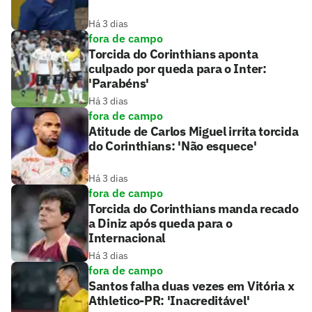
Há 3 dias
fora de campo
Torcida do Corinthians aponta
culpado por queda para o Inter:
'Parabéns'
Há 3 dias
fora de campo
Atitude de Carlos Miguel irrita torcida
do Corinthians: 'Não esquece'
Há 3 dias
fora de campo
Torcida do Corinthians manda recado
a Diniz após queda para o
Internacional
Há 3 dias
fora de campo
Santos falha duas vezes em Vitória x
Athletico-PR: 'Inacreditável'