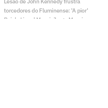
Lesão de John Kennedy frustra
torcedores do Fluminense: 'A pior'
Pai de Lionel Messi, Jorge Messi morre
na Argentina
Bárbara Coelho e Ana Thaís analisam o
que Ancelotti deve mudar para 2030
CEO da Genius: confiança do público no
impedimento semiautomático levará
tempo
Inteligência artificial crava placar de
Botafogo x Fluminense
Torcida do Flamengo reage ao fim da