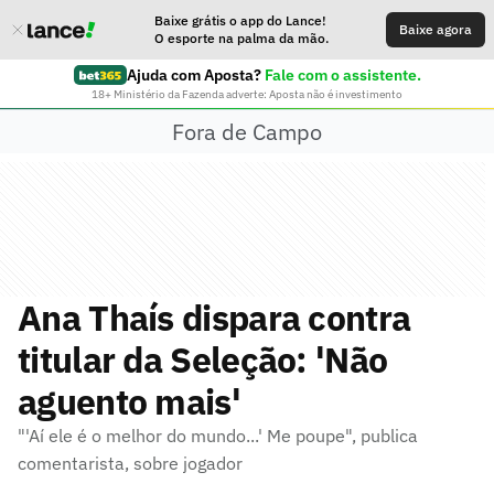
Baixe grátis o app do Lance!
Baixe agora
O esporte na palma da mão.
Ajuda com Aposta?
Fale com o assistente.
18+ Ministério da Fazenda adverte: Aposta não é investimento
Fora de Campo
Ana Thaís dispara contra
titular da Seleção: 'Não
aguento mais'
"'Aí ele é o melhor do mundo...' Me poupe", publica
comentarista, sobre jogador