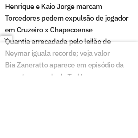
Henrique e Kaio Jorge marcam
Torcedores pedem expulsão de jogador
em Cruzeiro x Chapecoense
Quantia arrecadada pelo leilão de
Neymar iguala recorde; veja valor
Bia Zaneratto aparece em episódio da
nova temporada de Ted Lasso
Público decidirá qual partida do
Brasileirão passará na Ge TV
Resposta de Neymar a presidente do
Remo viraliza: 'Psicológico forte'
Torcida do Corinthians reage à chegada