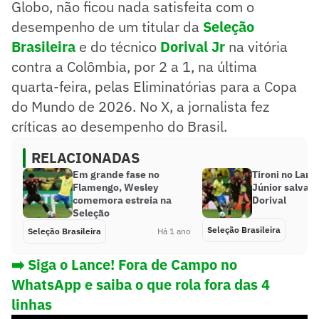
Globo, não ficou nada satisfeita com o
desempenho de um titular da
Seleção
Brasileira
e do técnico
Dorival Jr
na vitória
contra a Colômbia, por 2 a 1, na última
quarta-feira, pelas Eliminatórias para a Copa
do Mundo de 2026. No X, a jornalista fez
críticas ao desempenho do Brasil.
RELACIONADAS
Em grande fase no
Tironi no Lance
Flamengo, Wesley
Júnior salva a
comemora estreia na
Dorival
Seleção
Seleção Brasileira
Seleção Brasileira
Há 1 ano
➡️ Siga o Lance! Fora de Campo no
WhatsApp e saiba o que rola fora das 4
linhas