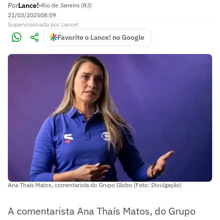
Por
Lance!
•
Rio de Janeiro (RJ)
21/03/2025
08:09
Supervisionado
por
Lance!
Favorite o Lance! no Google
Ana Thaís Matos, comentarista do Grupo Globo (Foto: Divulgação)
A comentarista Ana Thaís Matos, do Grupo