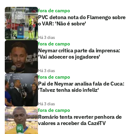
fora de campo
PVC detona nota do Flamengo sobre
o VAR: 'Não é sobre'
Há 3 dias
fora de campo
Neymar critica parte da imprensa:
'Vai adoecer os jogadores'
Há 3 dias
fora de campo
Pai de Neymar analisa fala de Cuca:
'Talvez tenha sido infeliz'
Há 3 dias
fora de campo
Romário tenta reverter penhora de
valores a receber da CazéTV