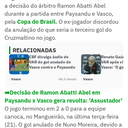
a decisão do árbitro Ramon Abatti Abel
durante a partida entre Paysandu e Vasco,
pela
Copa do Brasil.
O ex-jogador discordou
da anulação do que seria o terceiro gol do
Cruzmaltino no jogo.
RELACIONADAS
CBF divulga áudio do
Renato Gaúcho
VAR do gol anulado do
VAR após vitó
Vasco contra o Paysandu
Vasco: ‘O gol f
Vasco
Há 3 meses
Vasco
➡️Decisão de Ramon Abatti Abel em
Paysandu x Vasco gera revolta: 'Assustador'
O jogo terminou em 2 a 0 para a equipe
carioca, no Mangueirão, na última terça-feira
(21). O gol anulado de Nuno Moreira, devido a