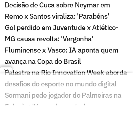
Decisão de Cuca sobre Neymar em
Remo x Santos viraliza: 'Parabéns'
Gol perdido em Juventude x Atlético-
MG causa revolta: 'Vergonha'
Fluminense x Vasco: IA aponta quem
avança na Copa do Brasil
Palestra na Rio Innovation Week aborda
desafios do esporte no mundo digital
Sormani pede jogador do Palmeiras na
Seleção: 'Vamos lamentar'
Diego avalia possível chegada de
Almada ao Flamengo: 'Excelente'