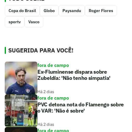
Copa do Brasil
Globo
Paysandu
Roger Flores
sportv
Vasco
SUGERIDA PARA VOCÊ!
fora de campo
Ex-Fluminense dispara sobre
Zubeldía: 'Não tenho simpatia'
Há 2 dias
fora de campo
PVC detona nota do Flamengo sobre
o VAR: 'Não é sobre'
Há 2 dias
fora de campo