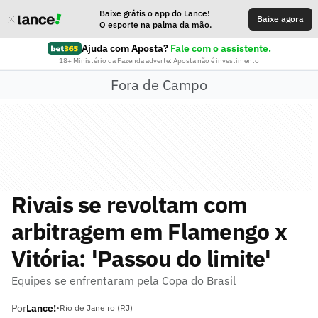
Baixe grátis o app do Lance!
Baixe agora
O esporte na palma da mão.
Ajuda com Aposta?
Fale com o assistente.
18+ Ministério da Fazenda adverte: Aposta não é investimento
Fora de Campo
Rivais se revoltam com
arbitragem em Flamengo x
Vitória: 'Passou do limite'
Equipes se enfrentaram pela Copa do Brasil
Por
Lance!
•
Rio de Janeiro (RJ)