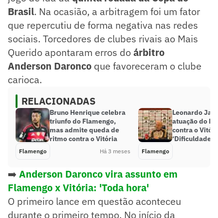
Brasil
. Na ocasião, a arbitragem foi um fator
que repercutiu de forma negativa nas redes
sociais. Torcedores de clubes rivais ao Mais
Querido apontaram erros do
árbitro
Anderson Daronco
que favoreceram o clube
carioca.
RELACIONADAS
Bruno Henrique celebra
Leonardo Jard
triunfo do Flamengo,
atuação do F
mas admite queda de
contra o Vitóri
ritmo contra o Vitória
‘Dificuldades’
Flamengo
Há 3 meses
Flamengo
➡️
Anderson Daronco vira assunto em
Flamengo x Vitória: 'Toda hora'
O primeiro lance em questão aconteceu
durante o primeiro tempo. No início da